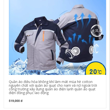
Quần áo điều hòa không khí làm mát mùa hè cotton
[G
nguyên chất với quần áo quạt cho nam và nữ ngoài trời
mù
công trường xây dựng quần áo điện lạnh quần áo quạt
qu
điện đồng phục lao động
22
519,000 đ