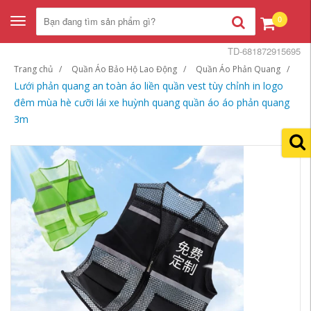
0
Toggle
navigation
TD-681872915695
Trang chủ
Quần Áo Bảo Hộ Lao Động
Quần Áo Phản Quang
Lưới phản quang an toàn áo liền quần vest tùy chỉnh in logo
đêm mùa hè cưỡi lái xe huỳnh quang quần áo áo phản quang
3m