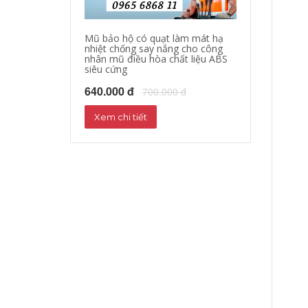
Mũ bảo hộ có quạt làm mát hạ
Quần áo bảo hộ
nhiệt chống say nắng cho công
làm mát quần á
nhân mũ điều hòa chất liệu ABS
quạt giảm nhiệ
siêu cứng
nắng
640.000 đ
1,000,000 đ
700.000 đ
1
Xem chi tiết
Xem chi tiết