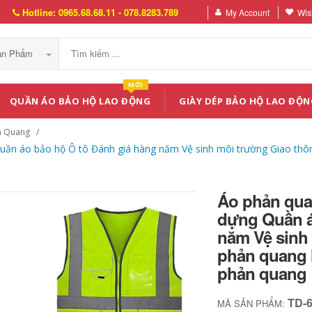
Hotline: 0965.68.68.11 - 078.8283.789
My Account
Wish
Sản Phẩm
MỚI
QUẦN ÁO BẢO HỘ LAO ĐỘNG
GIÀY DÉP BẢO HỘ LAO ĐỘN
n Quang
Quần áo bảo hộ Ô tô Đánh giá hàng năm Vệ sinh môi trường Giao t
Áo phản quan
dựng Quần á
năm Vệ sinh
phản quang 
phản quang
TD-
MÃ SẢN PHẨM: