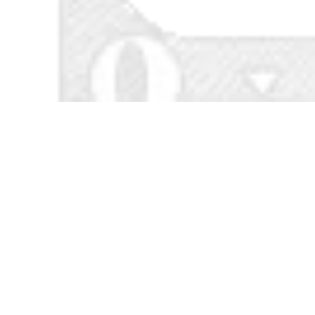
quần áo làm việc
Quần áo chống bụi
nam ngắn tay mùa
một mảnh có giày
hè mỏng thoáng khí
quần yếm chống
nhà máy thực phẩm
tĩnh điện cộng với
chế biến thực phẩm
giày quần áo bảo
nấu chín quần áo
hộ nhà máy điện tử
rau hầm cửa hàng
và giày không bụi
ăn tối đồng phục
quần áo chống bụi
nấu ăn
găng tay vải phòng
sạch
298,000
357,000
Trắng áo liền quần
đầu bếp ngắn tay
Phòng sạch quần
nam mùa hè phục
áo chống tĩnh điện
vụ West Point
quần áo không bụi
nướng bánh quần
xưởng quần áo bảo
áo size lớn dài tay
hộ lao động áo
quần áo nhà bếp
choàng xanh trắng
đồng phục áo bếp
quần áo bảo hộ
body suit một mảnh
mũ phòng sạch
435,000
chống tĩnh điện
Đầu bếp khách sạn
199,000
quần áo làm việc
nam dài tay phục vụ
mì ống cộng với chất
Bộ quần áo chống
béo cộng với căng
tĩnh điện có mũ trùm
tin quần áo nhà bếp
đầu quần áo làm
mùa đông quần áo
việc không bụi quần
làm việc nhà bếp
áo thanh lọc quần