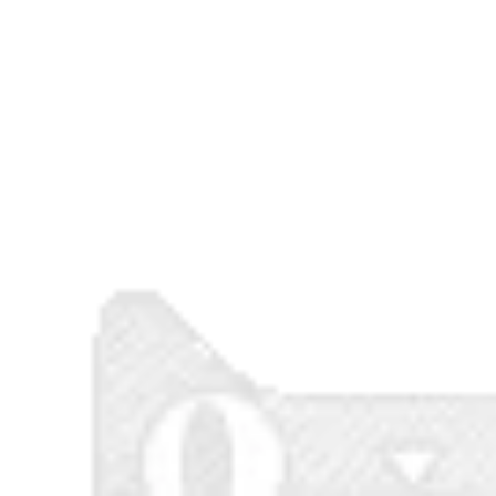
 quạt điều hòa
o lao động có
t mùa hè chống
,180.000 đ