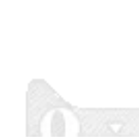
quần áo nhà bếp
áo bếp
435,000
415,000
Cao cấp mùa hè
Bộ quần áo làm việc
băng lụa quần áo
đầu bếp nam ngắn
làm việc đầu bếp
tay mỏng phần
ngắn tay toàn thân
thoáng khí domilai
lưới thoáng khí
nhà bếp phục vụ
mỏng phần phục vụ
khách sạn quần áo
khách sạn nam
làm việc màu trắng
dụng cụ nhà bếp
quần áo đầu bếp nữ
màu đen đồng phục
áo đầu bếp nam
đầu bếp đẹp
414,000
407,000
Điều hòa không khí
Quần áo đầu bếp
dùng một lần quần
dài tay cho nam
áo bảo hộ ngoài trời
béo cộng với quần
quần áo làm việc
áo làm bếp nhà
thoáng khí say nắng
hàng khách sạn
làm mát hiện vật
ngắn tay nhà hàng
vest vest với quần
hu đông trở lại
áo quạt quần áo
quần áo bếp áo đầu
bao ho lao dong
bếp
1,180,000
407,000
Quần áo điều hòa
Mùa hè mỏng phần
không khí làm mát
quần áo đầu bếp
mùa hè cotton
nam nữ nhà hàng
nguyên chất với
khách sạn bếp đầu
quần áo quạt cho