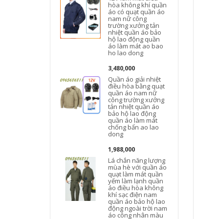
hòa không khí quần
áo có quạt quần áo
nam nữ công
trường xưởng tản
nhiệt quần áo bảo
hộ lao động quần
áo làm mát ao bao
ho lao dong
3,480,000
Quần áo giải nhiệt
điều hòa bằng quạt
quần áo nam nữ
công trường xưởng
tản nhiệt quần áo
bảo hộ lao động
quần áo làm mát
chống bẩn ao lao
dong
1,988,000
Lá chắn năng lượng
mùa hè với quần áo
quạt làm mát quần
yếm làm lạnh quần
áo điều hòa không
khí sạc điện nam
quần áo bảo hộ lao
động ngoài trời nam
áo công nhân màu