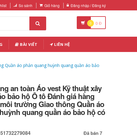
list
So sánh
Giỏ hàng
Đăng nhập / Đăng ký
0
0
Đ
G
BÀI VIẾT
LIÊN HỆ
hông Quần áo phản quang huỳnh quang quần áo bảo
g an toàn Áo vest Kỹ thuật xây
o bảo hộ Ô tô Đánh giá hàng
 môi trường Giao thông Quần áo
huỳnh quang quần áo bảo hộ có
651732279084
Đã bán 7