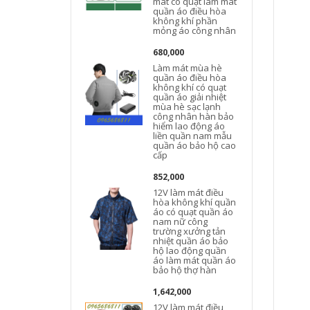
mát có quạt làm mát
quần áo điều hòa
không khí phần
mỏng áo công nhân
680,000
Làm mát mùa hè
quần áo điều hòa
không khí có quạt
quần áo giải nhiệt
mùa hè sạc lạnh
công nhân hàn bảo
hiểm lao động áo
liền quần nam mẫu
quần áo bảo hộ cao
cấp
852,000
12V làm mát điều
hòa không khí quần
áo có quạt quần áo
nam nữ công
t
trường xưởng tản
nhiệt quần áo bảo
hộ lao động quần
áo làm mát quần áo
bảo hộ thợ hàn
1,642,000
12V làm mát điều