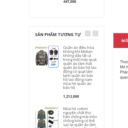
447,000
SẢN PHẨM TƯƠNG TỰ
MÔ
Quần áo điều hòa
không khí Midian
không dây tất cả
trong một máy quạt
Thươ
quần áo làm mát
Mô h
quần áo bảo hộ lao
động có quạt làm
Phân
lạnh quần áo bảo
quan
hộ lao động nam
mùa hè quần áo
bảo hộ
1,212,000
Mùa hè cotton
nguyên chất thợ
hàn chống mài mòn
chống bỏng có thể
sạc lại quần áo làm