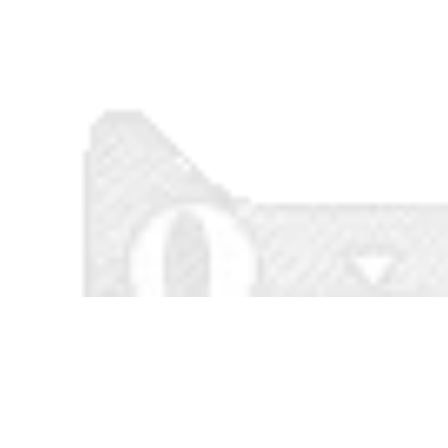
đồng phục bếp
áo sạch quần áo
bảo hộ có quần
quần áo phòng thí
282,000
nghiệm áo chống
tĩnh điện
290,000