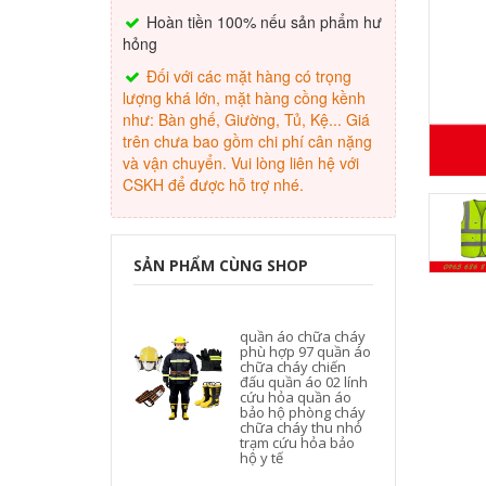
Hoàn tiền 100% nếu sản phẩm hư
hỏng
Đối với các mặt hàng có trọng
lượng khá lớn, mặt hàng cồng kềnh
như: Bàn ghế, Giường, Tủ, Kệ... Giá
trên chưa bao gồm chi phí cân nặng
và vận chuyển. Vui lòng liên hệ với
CSKH để được hỗ trợ nhé.
SẢN PHẨM CÙNG SHOP
quần áo chữa cháy
phù hợp 97 quần áo
chữa cháy chiến
đấu quần áo 02 lính
cứu hỏa quần áo
bảo hộ phòng cháy
chữa cháy thu nhỏ
trạm cứu hỏa bảo
hộ y tế