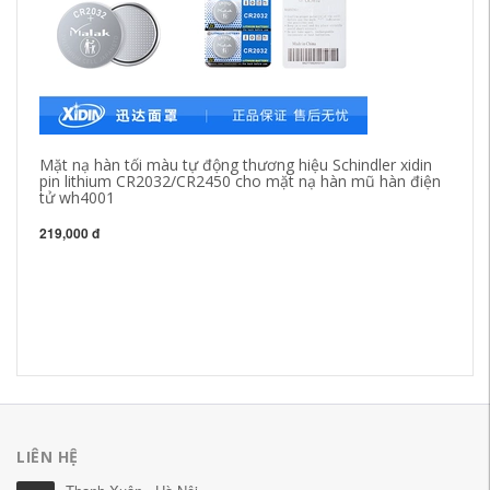
Mặt nạ hàn tối màu tự động thương hiệu Schindler xidin
pin lithium CR2032/CR2450 cho mặt nạ hàn mũ hàn điện
tử wh4001
219,000 đ
Kí
bắ
we
19
LIÊN HỆ