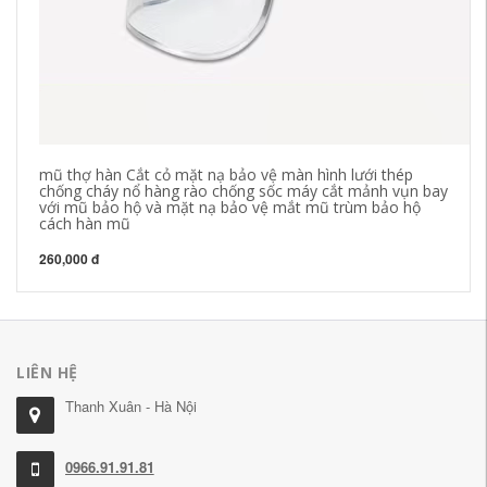
mũ thợ hàn Cắt cỏ mặt nạ bảo vệ màn hình lưới thép
hà
chống cháy nổ hàng rào chống sốc máy cắt mảnh vụn bay
mờ
với mũ bảo hộ và mặt nạ bảo vệ mắt mũ trùm bảo hộ
hi
cách hàn mũ
72
260,000 đ
LIÊN HỆ
Thanh Xuân - Hà Nội
0966.91.91.81