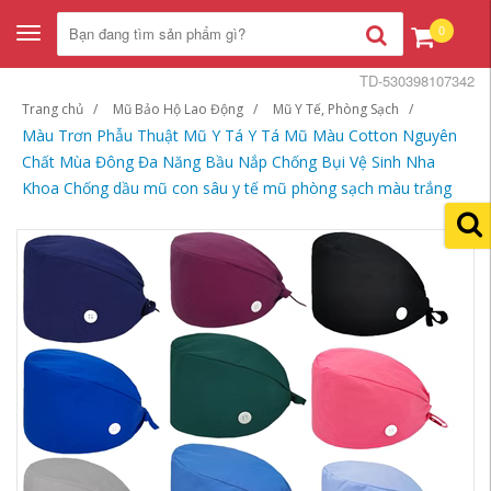
0
Toggle
navigation
TD-530398107342
Trang chủ
Mũ Bảo Hộ Lao Động
Mũ Y Tế, Phòng Sạch
Màu Trơn Phẫu Thuật Mũ Y Tá Y Tá Mũ Màu Cotton Nguyên
Chất Mùa Đông Đa Năng Bầu Nắp Chống Bụi Vệ Sinh Nha
Khoa Chống dầu mũ con sâu y tế mũ phòng sạch màu trắng