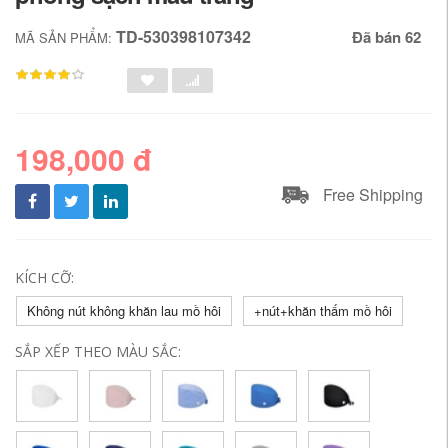
TD-530398107342
Đã bán 62
MÃ SẢN PHẨM:
198,000 đ
Free Shipping
KÍCH CỠ:
Không nút không khăn lau mồ hôi
+nút+khăn thấm mồ hôi
SẮP XẾP THEO MÀU SẮC: