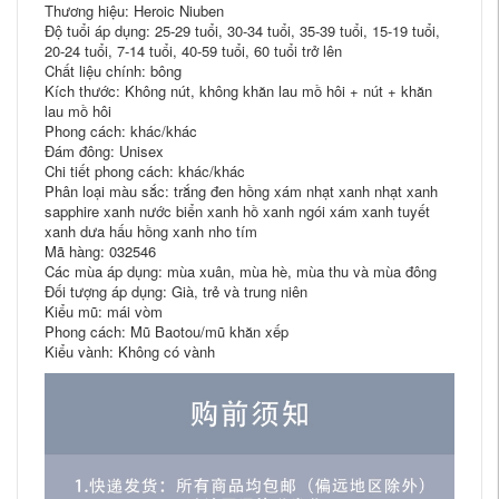
Thương hiệu: Heroic Niuben
Độ tuổi áp dụng: 25-29 tuổi, 30-34 tuổi, 35-39 tuổi, 15-19 tuổi,
20-24 tuổi, 7-14 tuổi, 40-59 tuổi, 60 tuổi trở lên
Chất liệu chính: bông
Kích thước: Không nút, không khăn lau mồ hôi + nút + khăn
lau mồ hôi
Phong cách: khác/khác
Đám đông: Unisex
Chi tiết phong cách: khác/khác
Phân loại màu sắc: trắng đen hồng xám nhạt xanh nhạt xanh
sapphire xanh nước biển xanh hồ xanh ngói xám xanh tuyết
xanh dưa hấu hồng xanh nho tím
Mã hàng: 032546
Các mùa áp dụng: mùa xuân, mùa hè, mùa thu và mùa đông
Đối tượng áp dụng: Già, trẻ và trung niên
Kiểu mũ: mái vòm
Phong cách: Mũ Baotou/mũ khăn xếp
Kiểu vành: Không có vành