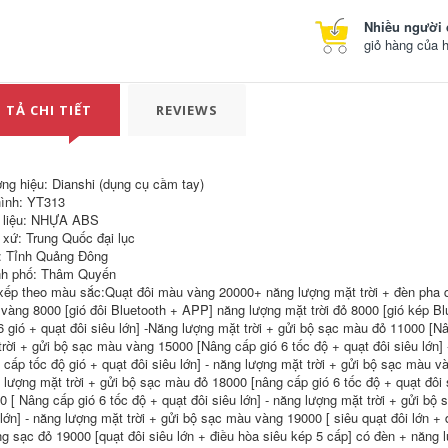
vàng mũ trùm đầu y
màu xanh và trắng
ế
mũ trùm y tế
Nhiều người 
giỏ hàng của 
191,000
196,000
Mũ lưới chống tĩnh
Tùy Chỉnh Thực
iện có thể giặt
Phẩm Nhà Máy
được mũ làm việc
Công Việc Nón
 TẢ CHI TIẾT
REVIEWS
mũ nữ xưởng nhà
Xưởng Bụi Nón
máy thoáng khí vệ
Trắng Xanh Nam Nữ
sinh thực phẩm và
Sạch Nón Hút Mồ
đồ uống mũ đội đầu
Hôi Thoáng Khí Dễ
bếp nam mũ bảo hộ
Dàng Vệ Sinh mũ
ng hiệu: Dianshi (dụng cụ cầm tay)
 tế
trùm tóc y tế
ình: YT313
191,000
280,000
 liệu: NHỰA ABS
 xứ: Trung Quốc đại lục
Ưu đãi đặc biệt mũ
Mũ bảo hộ quạt
chống tĩnh điện màu
điều hoà năng
: Tỉnh Quảng Đông
xanh mũ bảo hộ lao
lượng mặt trời tích
h phố: Thâm Quyến
động chống bụi mũ
hợp bluetooth, Mũ
xếp theo màu sắc:Quạt đôi màu vàng 20000+ năng lượng mặt trời + đèn pha q
lưỡi trai công nhân
bảo hộ công trường
vàng 8000 [gió đôi Bluetooth + APP] năng lượng mặt trời đỏ 8000 [gió kép B
nam nữ xưởng sạch
làm mát bằng quạt
bụi mũ lưới trắng
điều hoà
6 gió + quạt đôi siêu lớn] -Năng lượng mặt trời + gửi bộ sạc màu đỏ 11000 [Nâ
nón trùm y tế
trời + gửi bộ sạc màu vàng 15000 [Nâng cấp gió 6 tốc độ + quạt đôi siêu lớn] 
680,000
 cấp tốc độ gió + quạt đôi siêu lớn] - năng lượng mặt trời + gửi bộ sạc màu và
207,000
Mũ cứng công
 lượng mặt trời + gửi bộ sạc màu đỏ 18000 [nâng cấp gió 6 tốc độ + quạt đôi 
Chống tĩnh điện
trường có sạc năng
0 [ Nâng cấp gió 6 tốc độ + quạt đôi siêu lớn] - năng lượng mặt trời + gửi bộ
không bụi nắp lưới
lượng mặt trời quạt
 lớn] - năng lượng mặt trời + gửi bộ sạc màu vàng 19000 [ siêu quạt đôi lớn +
xưởng làm việc mũ
kép điều hòa không
bếp phục vụ cho cả
khí mũ bảo hiểm
ng sạc đỏ 19000 [quạt đôi siêu lớn + điều hòa siêu kép 5 cấp] có đèn + năng 
nam và nữ mùa hè
chống nắng mùa hè