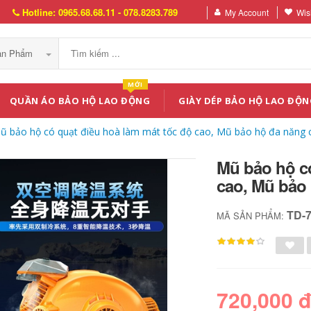
Hotline: 0965.68.68.11 - 078.8283.789
My Account
Wish
Sản Phẩm
MỚI
QUẦN ÁO BẢO HỘ LAO ĐỘNG
GIÀY DÉP BẢO HỘ LAO ĐỘN
ũ bảo hộ có quạt điều hoà làm mát tốc độ cao, Mũ bảo hộ đa năng
Mũ bảo hộ có
cao, Mũ bảo
TD-
MÃ SẢN PHẨM:
720,000 