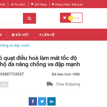
list
So sánh
Giỏ hàng
Đăng nhập / Đăng ký
0
0
Đ
G
BÀI VIẾT
LIÊN HỆ
 chống va đập mạnh
 quạt điều hoà làm mát tốc độ
 hộ đa năng chống va đập mạnh
703887733537
Đã bán hơn 1000
Free Shipping
đ