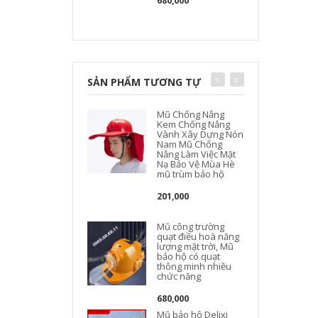
680,000
SẢN PHẨM TƯƠNG TỰ
Mũ Chống Nắng
Kem Chống Nắng
Vành Xây Dựng Nón
Nam Mũ Chống
Nắng Làm Việc Mặt
Nạ Bảo Vệ Mùa Hè
mũ trùm bảo hộ
t
201,000
Mũ công trường
quạt điều hoà năng
lượng mặt trời, Mũ
bảo hộ có quạt
thông minh nhiều
chức năng
680,000
Mũ bảo hộ Delixi