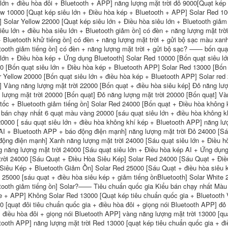
 lớn + điều hòa đôi + Bluetooth + APP] năng lượng mặt trời đỏ 9000[Quạt kép
thoáng khí
làm mát nam có đèn
ow 10000 [Quạt kép siêu lớn + Điều hòa kép + Bluetooth + APP] Solar Red 10
mu bao ho lao dong
 Solar Yellow 22000 [Quạt kép siêu lớn + Điều hòa siêu lớn + Bluetooth giảm
191,000
siêu lớn + điều hòa siêu lớn + Bluetooth giảm ồn] có đèn + năng lượng mặt trời
640,000
Đồng Màu Mũ Lông
+ Bluetooth khử tiếng ồn] có đèn + năng lượng mặt trời + gửi bộ sạc màu xanh 
Tơ Nam Nữ Bác Sĩ
Mũ bảo hộ cứng đạt
tooth giảm tiếng ồn] có đèn + năng lượng mặt trời + gửi bộ sạc? —— bốn quạ
Và Y Tá Tóc Dài Bao
tiêu chuẩn kỹ thuật
Đầu Bếp Nấu Ăn
quốc tế, Mũ bảo hộ
 lớn + Điều hòa kép + Ứng dụng Bluetooth] Solar Red 10000 [Bốn quạt siêu lớ
Nha Khoa Phòng
công nhân vành lớn
0 [Bốn quạt siêu lớn + Điều hòa kép + Bluetooth APP] Solar Red 13000 [Bốn 
Sạch Chống Bụi Làm
chất lượng cao
r Yellow 20000 [Bốn quạt siêu lớn + điều hòa kép + Bluetooth APP] Solar red 
Việc Bộ Đội mũ vải y
ế
 Vàng năng lượng mặt trời 22000 [Bốn quạt + điều hòa siêu kép] Đỏ năng lượ
483,000
 lượng mặt trời 20000 [Bốn quạt] Đỏ năng lượng mặt trời 20000 [Bốn quạt] Và
282,000
 tốc + Bluetooth giảm tiếng ồn] Solar Red 24000 [Bốn quạt + Điều hòa không
Mũ cứng 6 quạt
 bán chạy nhất 6 quạt màu vàng 20000 [sáu quạt siêu lớn + điều hòa không 
năng lượng mặt trời
 20000 [ sáu quạt siêu lớn + điều hòa không khí kép + Bluetooth APP] năng lư
Xưởng chống bụi và
kép có thể sạc lại
thoáng khí mũ lưới
mũ bảo hiểm công
AI + Bluetooth APP + báo động điện mạnh] năng lượng mặt trời Đỏ 24000 [Sá
thực phẩm mũ bếp
trường xây dựng đa
động điện mạnh] Xanh năng lượng mặt trời 24000 [Sáu quạt siêu lớn + Điều 
mũ vải mũ nướng vệ
chức năng có mũ
g năng lượng mặt trời 24000 [Sáu quạt siêu lớn + Điều hòa kép AI + Ứng dụ
sinh Bao Đầu mũ
che nắng chống
làm việc nữ mũ đầu
mưa Bluetooth làm
trời 24000 [Sáu Quạt + Điều Hòa Siêu Kép] Solar Red 24000 [Sáu Quạt + Điề
bếp nam nón trùm y
mát nón bảo hộ
Siêu Kép + Bluetooth Giảm Ồn] Solar Red 25000 [Sáu Quạt + điều hòa siêu ké
ế
màu trắng
 25000 [sáu quạt + điều hòa siêu kép + giảm tiếng ồnBluetooth] Solar White 
tooth giảm tiếng ồn] Solar?—— Tiêu chuẩn quốc gia Kiểu bán chạy nhất Màu 
197,000
1,084,000
e + APP] Không Solar Red 13000 [Quạt kép tiêu chuẩn quốc gia + Bluetooth 
0 [quạt đôi tiêu chuẩn quốc gia + điều hòa đôi + giọng nói Bluetooth APP] đỏ
+ điều hòa đôi + giọng nói Bluetooth APP] vàng năng lượng mặt trời 13000 [quạ
tooth APP] năng lượng mặt trời Red 13000 [quạt kép tiêu chuẩn quốc gia + đ