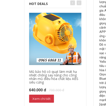
lượn
HOT DEALS
chuẩ
gia 
điều
khôn
giọn
cảnh
APP 
ứng 
khôn
Đỏ n
mặt 
sạc 
nâng
Yell
tiêu
hòa 
Mũ bảo hộ có quạt làm mát hạ
Quần áo bảo hộ
Giọn
nhiệt chống say nắng cho công
làm mát quần á
Blue
nhân mũ điều hòa chất liệu ABS
quạt giảm nhiệ
siêu cứng
nắng
trời
lượn
640.000 đ
1,000,000 đ
700.000 đ
1
giọn
điện
Xem chi tiết
Xem chi tiết
mạnh
[quạ