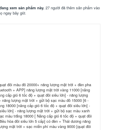
đang xem sản phẩm này.
27 người đã thêm sản phẩm vào
họ ngay bây giờ.
uạt đôi màu đỏ 20000+ năng lượng mặt trời + đèn pha
luetooth + APP] năng lượng mặt trời vàng 11000 [nâng
ng cấp gió 6 tốc độ + quạt đôi siêu lớn] - năng lượng
- năng lượng mặt trời + gửi bộ sạc màu đỏ 15000 [6 -
ng 18000 [nâng cấp gió 6 tốc độ + quạt đôi siêu lớn] -
siêu lớn] - năng lượng mặt trời + gửi bộ sạc màu xanh
 sạc màu trắng 18000 [ Nâng cấp gió 6 tốc độ + quạt đôi
 điều hòa đôi siêu lớn 5 cấp] có đèn + Thái dương năng
lượng mặt trời + sạc miễn phí màu vàng 9000 [quạt đôi