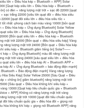
 siêu lớn + Điều hòa kép + Bluetooth + APP] Solar
000 [Quạt kép siêu lớn + Điều hòa kép + Bluetooth +
 ồn] có đèn + năng lượng mặt trời + sạc đỏ 22000 [quạt
 + sạc trắng 22000 [siêu lớn quạt đôi + điều hòa siêu
22000 [quạt đôi siêu lớn + điều hòa siêu tốc +
t tốt nhất -phong cách bán màu vàng 10000 [bốn quạt
n + Điều hòa kép + Ứng dụng Bluetooth] Solar Yellow
quạt siêu lớn + Điều hòa kép + Ứng dụng Bluetooth]
20000 [Bốn quạt siêu lớn + điều hòa kép + Bluetooth
ng mặt trời 22000 [Bốn quạt + điều hòa siêu kép] Vàng
ng năng lượng mặt trời 24000 [Bốn quạt + Điều hòa kép
 khí siêu kép + Bluetooth giảm tiếng ồn] Solar?——
khí kép + Ứng dụng Bluetooth] màu đỏ năng lượng mặt
ợng mặt trời vàng 24000 [sáu quạt siêu lớn + điều hòa
u quạt siêu lớn + điều hòa kép AI + Bluetooth APP +
hòa kép AI + Ứng dụng Bluetooth + báo động điện mạnh]
ng Bluetooth + Báo động điện mạnh] Vàng năng lượng
u Hòa Siêu Kép] Solar Yellow 25000 [Sáu Quạt + Điều
p + chống ồn] giảm bluetooth] năng lượng mặt trời
25000 [Sáu quạt + Điều hòa không khí siêu kép +
vàng 13000 [Quạt kép tiêu chuẩn quốc gia + Bluetooth
Voice + APP] Không có năng lượng mặt trời vàng
 năng lượng mặt trời 10000 [quạt đôi tiêu chuẩn quốc
t đôi tiêu chuẩn quốc gia + điều hòa đôi + giọng nói
iều hòa không khí kép + giọng nói Bluetooth APP] năng