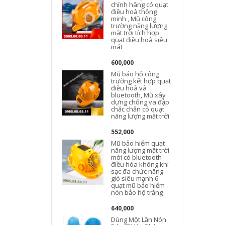
chính hãng có quạt
điều hoà thông
minh , Mũ công
trường năng lượng
mặt trời tích hợp
quạt điều hoà siêu
mát
600,000
t
Mũ bảo hộ công
trường kết hợp quạt
điều hoà và
bluetooth, Mũ xây
dựng chống va đập
chắc chắn có quạt
năng lượng mặt trời
552,000
Mũ bảo hiểm quạt
năng lượng mặt trời
mới có bluetooth
điều hòa không khí
sạc đa chức năng
gió siêu mạnh 6
quạt mũ bảo hiểm
nón bảo hộ trắng
640,000
Dùng Một Lần Nón