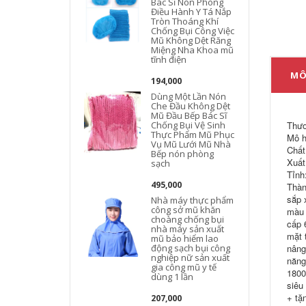
Bác Sĩ Nón Phòng
Điều Hành Y Tá Nắp
t
Tròn Thoáng Khí
Chống Bụi Công Việc
Mũ Không Dệt Răng
Miệng Nha Khoa mũ
tĩnh điện
đ
MÔ
194,000
Dùng Một Lần Nón
Che Đầu Không Dệt
Mũ Đầu Bếp Bác Sĩ
Chống Bụi Vệ Sinh
Thươ
y
Thực Phẩm Mũ Phục
Mô h
Vụ Mũ Lưới Mũ Nhà
Chất
Bếp nón phòng
Xuất
sạch
Tỉnh
495,000
Thàn
sắp 
Nhà máy thực phẩm
công sở mũ khăn
màu 
choàng chống bụi
cấp 
nhà máy sản xuất
mặt 
mũ bảo hiểm lao
động sạch bụi công
nâng
nghiệp nữ sản xuất
năng
gia công mũ y tế
1800
dùng 1 lần
siêu
+ tặ
207,000