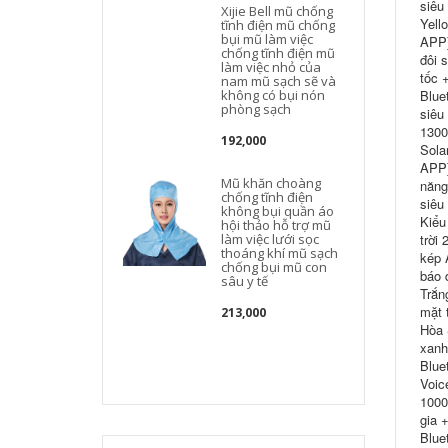
siêu
Xijie Bell mũ chống
Yell
tĩnh điện mũ chống
bụi mũ làm việc
APP]
chống tĩnh điện mũ
đôi 
làm việc nhỏ của
tốc 
nam mũ sạch sẽ và
không có bụi nón
Blue
phòng sạch
siêu
1300
192,000
Sola
t
APP]
Mũ khăn choàng
năng
chống tĩnh điện
siêu
không bụi quần áo
Kiểu
hội thảo hỗ trợ mũ
làm việc lưới sọc
trời
thoáng khí mũ sạch
kép 
chống bụi mũ con
báo 
sâu y tế
Trắn
mặt 
213,000
Hòa 
t
xanh
Blue
Voic
1000
gia 
Blue