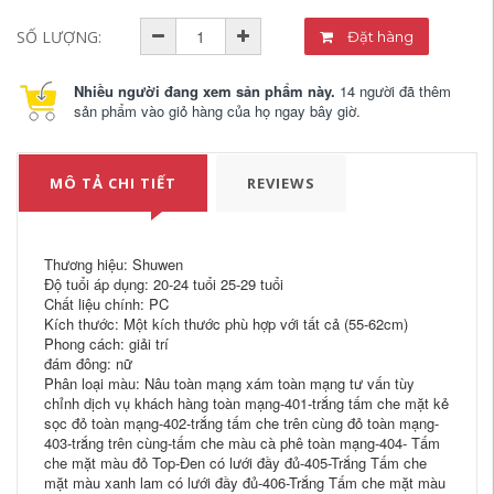
SỐ LƯỢNG:
Đặt hàng
Nhiều người đang xem sản phẩm này.
14 người đã thêm
sản phẩm vào giỏ hàng của họ ngay bây giờ.
MÔ TẢ CHI TIẾT
REVIEWS
Thương hiệu: Shuwen
Độ tuổi áp dụng: 20-24 tuổi 25-29 tuổi
Chất liệu chính: PC
Kích thước: Một kích thước phù hợp với tất cả (55-62cm)
Phong cách: giải trí
đám đông: nữ
Phân loại màu: Nâu toàn mạng xám toàn mạng tư vấn tùy
chỉnh dịch vụ khách hàng toàn mạng-401-trắng tấm che mặt kẻ
sọc đỏ toàn mạng-402-trắng tấm che trên cùng đỏ toàn mạng-
403-trắng trên cùng-tấm che màu cà phê toàn mạng-404- Tấm
che mặt màu đỏ Top-Đen có lưới đầy đủ-405-Trắng Tấm che
mặt màu xanh lam có lưới đầy đủ-406-Trắng Tấm che mặt màu