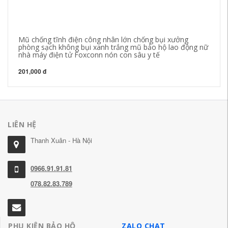
Mũ chống tĩnh điện công nhân lớn chống bụi xưởng
Mũ
phòng sạch không bụi xanh trắng mũ bảo hộ lao động nữ
là
nhà máy điện tử Foxconn nón con sâu y tế
89
201,000 đ
LIÊN HỆ
Thanh Xuân - Hà Nội
0966.91.91.81
078.82.83.789
PHỤ KIỆN BẢO HỘ
ZALO CHAT