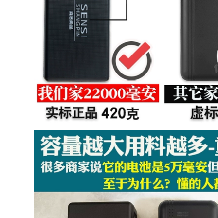
ngắn tay nhà hàng
vest vest với quần
hu đông trở lại
áo quạt quần áo
quần áo bếp áo đầu
bao ho lao dong
bếp
1,180,000
407,000
Quần áo điều hòa
Mùa hè mỏng phần
không khí làm mát
quần áo đầu bếp
mùa hè cotton
nam nữ nhà hàng
nguyên chất với
khách sạn bếp đầu
quần áo quạt cho
bếp áo khách sạn
nam và nữ ngoài
phục vụ nhà bếp
trời công trường xây
tùy chỉnh ngắn tay
dựng quần áo điện
đồng phục nhà bếp
lạnh quần áo quạt
điện đồng phục lao
động
208,000
Domilai quần áo
519,000
làm việc đầu bếp
ngắn tay kích thước
Mùa hè sạc điều
lớn quần áo làm
hòa không khí quần
việc nhà bếp khách
áo có quạt túi đá áo
sạn dài tay không
ngoài trời nhiệt độ
thấm nước quần áo
cao quần áo bảo hộ
đầu bếp LOGO tùy
say nắng làm mát
chỉnh áo bếp đẹp
quần áo lạnh ao
bao ho lao dong
552,000
973,000
Quần áo đầu bếp
dài tay thoáng khí
Quần áo chống bụi,
mùa hè nam và nữ
quần áo chống bụi,