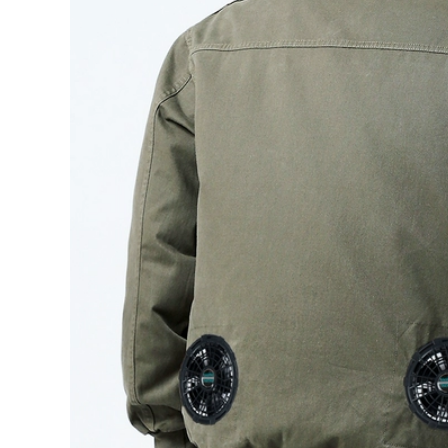
 quạt điều hòa
o lao động có
t mùa hè chống
,180.000 đ