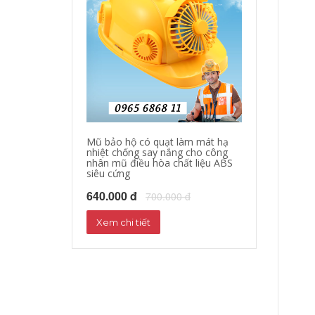
Mũ bảo hộ có quạt làm mát hạ
Quần áo bảo hộ
nhiệt chống say nắng cho công
làm mát quần á
nhân mũ điều hòa chất liệu ABS
quạt giảm nhiệ
siêu cứng
nắng
640.000 đ
1,000,000 đ
700.000 đ
1
Xem chi tiết
Xem chi tiết