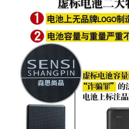
219,000
Đầu bếp khách sạn
Bộ quần áo công
cao cấp quần áo
nhân đầu bếp nam
làm việc ngắn tay
tay ngắn lưng bếp
nhà hàng trở lại bếp
khách sạn cao cấp
phục vụ tiệm bánh
cotton nướng quần
ngọt nhà hàng tây
áo dài tay phục vụ
quần áo làm việc
nhà hàng mùa hè
mùa hè tùy chỉnh
quần áo nhà bếp
áo bếp
435,000
415,000
Cao cấp mùa hè
Bộ quần áo làm việc
băng lụa quần áo
đầu bếp nam ngắn
làm việc đầu bếp
tay mỏng phần
ngắn tay toàn thân
thoáng khí domilai
lưới thoáng khí
nhà bếp phục vụ
mỏng phần phục vụ
khách sạn quần áo
khách sạn nam
làm việc màu trắng
dụng cụ nhà bếp
quần áo đầu bếp nữ
màu đen đồng phục
áo đầu bếp nam
đầu bếp đẹp
414,000
407,000
Điều hòa không khí
Quần áo đầu bếp
dùng một lần quần
dài tay cho nam
áo bảo hộ ngoài trời
béo cộng với quần
quần áo làm việc
áo làm bếp nhà
thoáng khí say nắng
hàng khách sạn
làm mát hiện vật