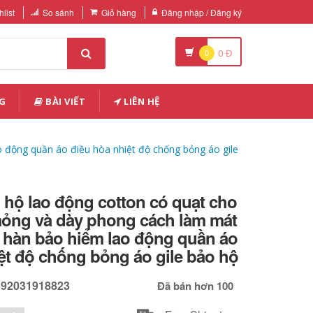
list
So sánh
Giỏ hàng
Đăng nhập / Đăng ký
0
0
Đ
G
BÀI VIẾT
LIÊN HỆ
động quần áo điều hòa nhiệt độ chống bỏng áo gile
hộ lao động cotton có quạt cho
ỏng và dày phong cách làm mát
 hàn bảo hiểm lao động quần áo
ệt độ chống bỏng áo gile bảo hộ
592031918823
Đã bán hơn 100