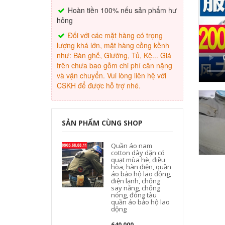
Hoàn tiền 100% nếu sản phẩm hư
hỏng
Đối với các mặt hàng có trọng
lượng khá lớn, mặt hàng cồng kềnh
như: Bàn ghế, Giường, Tủ, Kệ... Giá
trên chưa bao gồm chi phí cân nặng
và vận chuyển. Vui lòng liên hệ với
CSKH để được hỗ trợ nhé.
SẢN PHẨM CÙNG SHOP
Quần áo nam
cotton dày dặn có
quạt mùa hè, điều
hòa, hàn điện, quần
áo bảo hộ lao động,
điện lạnh, chống
say nắng, chống
nóng, đóng tàu
quần áo bảo hộ lao
dộng
640,000