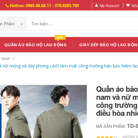
Hotline: 0965.68.68.11 - 078.8283.789
My Account
Wish
Sản Phẩm
MỚI
QUẦN ÁO BẢO HỘ LAO ĐỘNG
GIÀY DÉP BẢO HỘ LAO ĐỘN
 Quạt
à nữ mỏng và dày phong cách làm mát công trường hàn bảo hiểm lao 
Quần áo bảo 
nam và nữ m
công trường
điều hòa nhi
TD-
MÃ SẢN PHẨM: