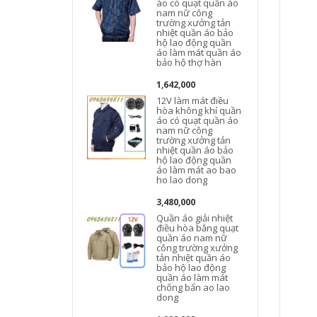
áo có quạt quần áo
nam nữ công
t
trường xưởng tản
nhiệt quần áo bảo
hộ lao động quần
áo làm mát quần áo
bảo hộ thợ hàn
1,642,000
12V làm mát điều
hòa không khí quần
áo có quạt quần áo
nam nữ công
trường xưởng tản
nhiệt quần áo bảo
hộ lao động quần
áo làm mát ao bao
ho lao dong
3,480,000
Quần áo giải nhiệt
điều hòa bằng quạt
quần áo nam nữ
công trường xưởng
tản nhiệt quần áo
bảo hộ lao động
quần áo làm mát
chống bẩn ao lao
dong