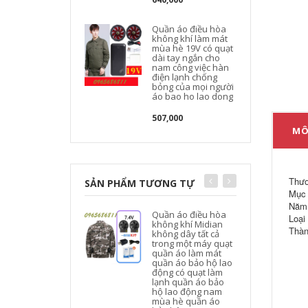
Quần áo điều hòa
không khí làm mát
mùa hè 19V có quạt
dài tay ngắn cho
nam công việc hàn
điện lạnh chống
bỏng của mọi người
áo bao ho lao dong
507,000
MÔ
Thươ
SẢN PHẨM TƯƠNG TỰ
Mục 
Năm 
Quần áo điều hòa
Loại
không khí Midian
Thàn
không dây tất cả
trong một máy quạt
quần áo làm mát
quần áo bảo hộ lao
động có quạt làm
lạnh quần áo bảo
hộ lao động nam
mùa hè quần áo