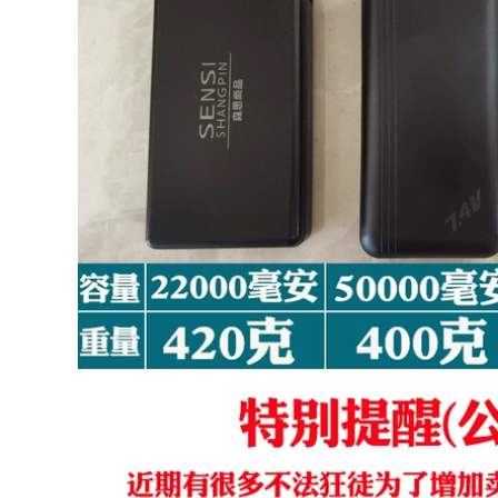
quần áo đầu bếp
áo trùm đầu nhà
ngắn tay làm việc
xưởng nhà máy
nhà hàng khách
điện tử, quần áo
sạn nhà hàng quần
chống bụi nam nữ,
áo đầu bếp nhà bếp
quần yếm chống bụi
áo bếp đẹp
chống tĩnh điện áo
tính điện
286,000
139,000
Căng tin đầu bếp
quần áo làm việc
Quần áo chống bụi
nam ngắn tay mùa
một mảnh có giày
hè mỏng thoáng khí
quần yếm chống
nhà máy thực phẩm
tĩnh điện cộng với
chế biến thực phẩm
giày quần áo bảo
nấu chín quần áo
hộ nhà máy điện tử
rau hầm cửa hàng
và giày không bụi
ăn tối đồng phục
quần áo chống bụi
nấu ăn
găng tay vải phòng
sạch
298,000
357,000
Trắng áo liền quần
đầu bếp ngắn tay
Phòng sạch quần
nam mùa hè phục
áo chống tĩnh điện
vụ West Point
quần áo không bụi
nướng bánh quần
xưởng quần áo bảo
áo size lớn dài tay
hộ lao động áo
quần áo nhà bếp
choàng xanh trắng
đồng phục áo bếp
quần áo bảo hộ
body suit một mảnh
mũ phòng sạch
435,000