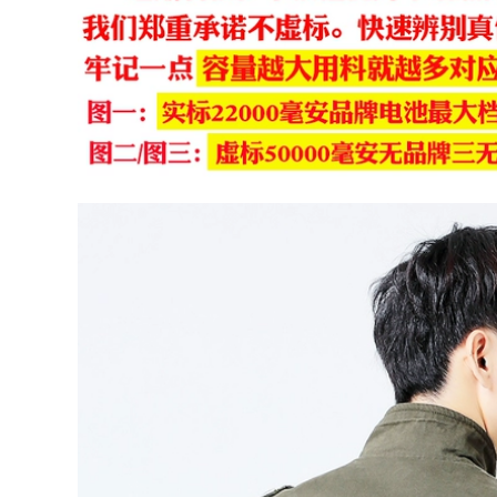
chống tĩnh điện
Đầu bếp khách sạn
199,000
quần áo làm việc
nam dài tay phục vụ
mì ống cộng với chất
Bộ quần áo chống
béo cộng với căng
tĩnh điện có mũ trùm
tin quần áo nhà bếp
đầu quần áo làm
mùa đông quần áo
việc không bụi quần
làm việc nhà bếp
áo thanh lọc quần
đồng phục bếp
áo sạch quần áo
bảo hộ có quần
quần áo phòng thí
282,000
nghiệm áo chống
tĩnh điện
290,000