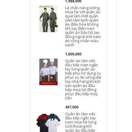
1,988,000
Lá chắn năng lượng
mùa hè với quần áo
quạt làm mát quần
yếm làm lạnh quần
áo điều hòa không
khí sạc điện nam
quần áo bảo hộ lao
động ngoài trời nam
áo công nhân màu
xanh
1,000,000
Quần áo làm việc
đầu bếp nam ngắn
tay lưng quần áo
bếp phụ nữ dụng cụ
phục vụ ăn uống dài
tay nhà hàng khách
sạn quần áo đầu
bếp mùa hè đồng
phục đầu bếp may
sẵn
407,000
Quần áo làm việc
đầu bếp ngắn tay
nam mùa hè lưng
lưới thoáng khí
quần áo đầu bếp