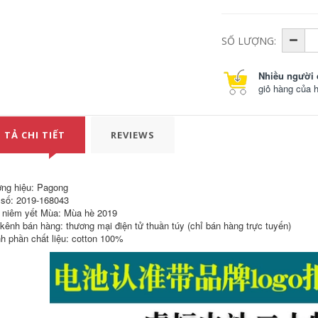
SỐ LƯỢNG:
Nhiều người 
giỏ hàng của 
 TẢ CHI TIẾT
REVIEWS
ng hiệu: Pagong
số: 2019-168043
niêm yết Mùa: Mùa hè 2019
Áo liền quần đầu
Đầu Bếp Khách Sạn
 kênh bán hàng: thương mại điện tử thuần túy (chỉ bán hàng trực tuyến)
bếp nam ngắn tay
Áo Liền Quần Ngắn
h phần chất liệu: cotton 100%
mùa hè thoáng khí
Tay Nam Phần
khách sạn lưng bếp
Mỏng Phục Vụ Bếp
nhà bếp mẫu giáo
Quần Áo Quần Áo
phục vụ nhà hàng
Thời Trang Nửa Tay
thức ăn nhanh làm
Mùa Hè Của Nữ áo
bánh quần áo mẫu
bếp
áo bếp trưởng
407,000