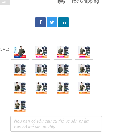
Free Shipping
đ
SẮC: