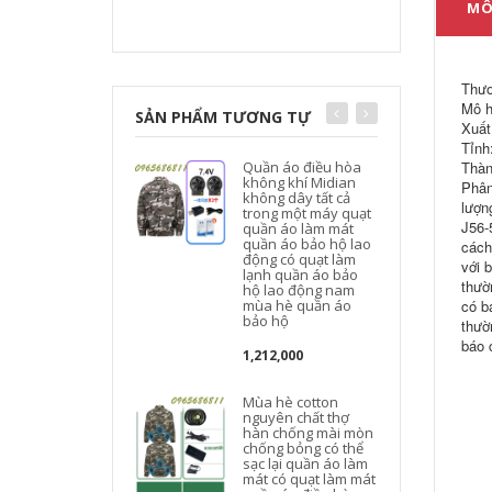
MÔ
Thươ
Mô h
SẢN PHẨM TƯƠNG TỰ
Xuất
Tỉnh
Quần áo điều hòa
Thàn
không khí Midian
Phân
không dây tất cả
lượn
trong một máy quạt
J56-
quần áo làm mát
quần áo bảo hộ lao
cách
động có quạt làm
với 
lạnh quần áo bảo
thườ
hộ lao động nam
mùa hè quần áo
có b
bảo hộ
thườ
báo 
1,212,000
Mùa hè cotton
nguyên chất thợ
hàn chống mài mòn
chống bỏng có thể
sạc lại quần áo làm
mát có quạt làm mát