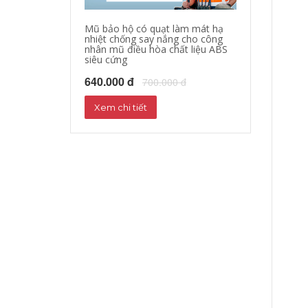
Mũ bảo hộ có quạt làm mát hạ
Quần áo bảo hộ
nhiệt chống say nắng cho công
làm mát quần á
nhân mũ điều hòa chất liệu ABS
quạt giảm nhiệ
siêu cứng
nắng
640.000 đ
1,000,000 đ
700.000 đ
1
Xem chi tiết
Xem chi tiết