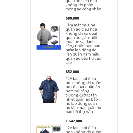
quần áo điều hòa
không khí phần
mỏng áo công nhân
680,000
Làm mát mùa hè
quần áo điều hòa
không khí có quạt
quần áo giải nhiệt
mùa hè sạc lạnh
công nhân hàn bảo
hiểm lao động áo
liền quần nam mẫu
quần áo bảo hộ cao
cấp
852,000
12V làm mát điều
hòa không khí quần
áo có quạt quần áo
nam nữ công
t
trường xưởng tản
nhiệt quần áo bảo
hộ lao động quần
áo làm mát quần áo
bảo hộ thợ hàn
1,642,000
12V làm mát điều
hòa không khí quần