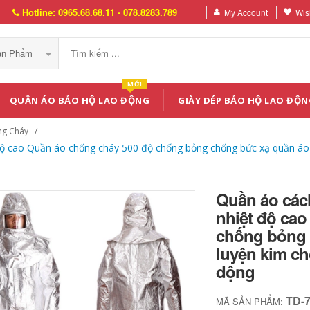
Hotline: 0965.68.68.11 - 078.8283.789
My Account
Wish
Sản Phẩm
MỚI
QUẦN ÁO BẢO HỘ LAO ĐỘNG
GIÀY DÉP BẢO HỘ LAO ĐỘN
ng Cháy
độ cao Quần áo chống cháy 500 độ chống bỏng chống bức xạ quần áo 
Quần áo cách
nhiệt độ ca
chống bỏng 
luyện kim c
dộng
TD-
MÃ SẢN PHẨM: