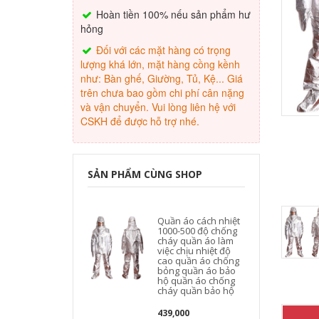
Hoàn tiền 100% nếu sản phẩm hư
hỏng
Đối với các mặt hàng có trọng
lượng khá lớn, mặt hàng cồng kềnh
như: Bàn ghế, Giường, Tủ, Kệ... Giá
trên chưa bao gồm chi phí cân nặng
và vận chuyển. Vui lòng liên hệ với
CSKH để được hỗ trợ nhé.
SẢN PHẨM CÙNG SHOP
Quần áo cách nhiệt
1000-500 độ chống
cháy quần áo làm
việc chịu nhiệt độ
cao quần áo chống
bỏng quần áo bảo
hộ quần áo chống
cháy quần bảo hộ
439,000