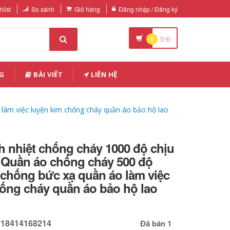
list
So sánh
Giỏ hàng
Đăng nhập / Đăng ký
0
0
Đ
G
BÀI VIẾT
LIÊN HỆ
làm việc luyện kim chống cháy quần áo bảo hộ lao
 nhiệt chống cháy 1000 độ chịu
o Quần áo chống cháy 500 độ
chống bức xạ quần áo làm việc
hống cháy quần áo bảo hộ lao
718414168214
Đã bán 1