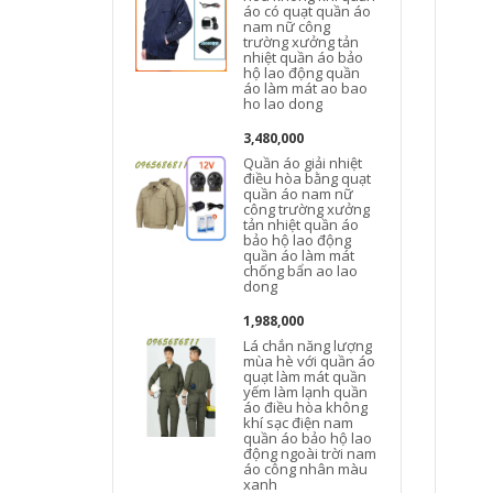
áo có quạt quần áo
nam nữ công
trường xưởng tản
nhiệt quần áo bảo
hộ lao động quần
áo làm mát ao bao
ho lao dong
3,480,000
Quần áo giải nhiệt
điều hòa bằng quạt
quần áo nam nữ
công trường xưởng
tản nhiệt quần áo
bảo hộ lao động
quần áo làm mát
chống bẩn ao lao
dong
1,988,000
Lá chắn năng lượng
mùa hè với quần áo
quạt làm mát quần
yếm làm lạnh quần
áo điều hòa không
khí sạc điện nam
quần áo bảo hộ lao
động ngoài trời nam
áo công nhân màu
xanh