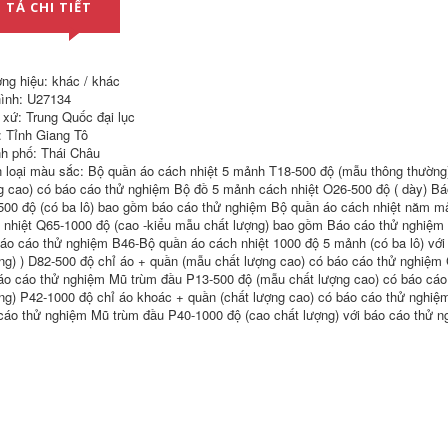
 TẢ CHI TIẾT
ng hiệu: khác / khác
ình: U27134
 xứ: Trung Quốc đại lục
: Tỉnh Giang Tô
Áo liền quần đầu
Đầu Bếp Khách Sạn
h phố: Thái Châu
bếp nam ngắn tay
Áo Liền Quần Ngắn
 loại màu sắc: Bộ quần áo cách nhiệt 5 mảnh T18-500 độ (mẫu thông thường
mùa hè thoáng khí
Tay Nam Phần
g cao) có báo cáo thử nghiệm Bộ đồ 5 mảnh cách nhiệt O26-500 độ ( dày) B
khách sạn lưng bếp
Mỏng Phục Vụ Bếp
500 độ (có ba lô) bao gồm báo cáo thử nghiệm Bộ quần áo cách nhiệt năm 
nhà bếp mẫu giáo
Quần Áo Quần Áo
phục vụ nhà hàng
Thời Trang Nửa Tay
 nhiệt Q65-1000 độ (cao -kiểu mẫu chất lượng) bao gồm Báo cáo thử nghiệm 
thức ăn nhanh làm
Mùa Hè Của Nữ áo
báo cáo thử nghiệm B46-Bộ quần áo cách nhiệt 1000 độ 5 mảnh (có ba lô) với
bánh quần áo mẫu
bếp
ng) ) D82-500 độ chỉ áo + quần (mẫu chất lượng cao) có báo cáo thử nghiệm 
áo bếp trưởng
áo cáo thử nghiệm Mũ trùm đầu P13-500 độ (mẫu chất lượng cao) có báo cáo
407,000
219,000
ng) P42-1000 độ chỉ áo khoác + quần (chất lượng cao) có báo cáo thử nghiệm
cáo thử nghiệm Mũ trùm đầu P40-1000 độ (cao chất lượng) với báo cáo thử n
Đầu bếp khách sạn
Bộ quần áo công
cao cấp quần áo
nhân đầu bếp nam
làm việc ngắn tay
tay ngắn lưng bếp
nhà hàng trở lại bếp
khách sạn cao cấp
phục vụ tiệm bánh
cotton nướng quần
ngọt nhà hàng tây
áo dài tay phục vụ
quần áo làm việc
nhà hàng mùa hè
mùa hè tùy chỉnh
quần áo nhà bếp
áo bếp