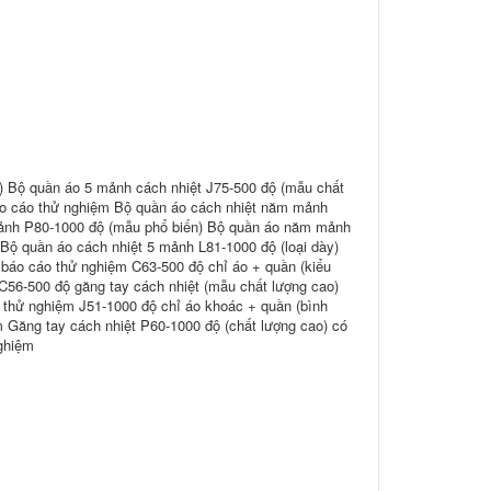
) Bộ quần áo 5 mảnh cách nhiệt J75-500 độ (mẫu chất
áo cáo thử nghiệm Bộ quần áo cách nhiệt năm mảnh
mảnh P80-1000 độ (mẫu phổ biến) Bộ quần áo năm mảnh
Bộ quần áo cách nhiệt 5 mảnh L81-1000 độ (loại dày)
 báo cáo thử nghiệm C63-500 độ chỉ áo + quần (kiểu
C56-500 độ găng tay cách nhiệt (mẫu chất lượng cao)
 thử nghiệm J51-1000 độ chỉ áo khoác + quần (bình
 Găng tay cách nhiệt P60-1000 độ (chất lượng cao) có
ghiệm