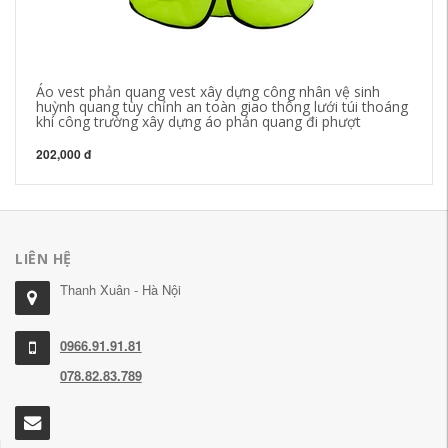
Áo vest phản quang vest xây dựng công nhân vệ sinh
Mù
huỳnh quang tùy chỉnh an toàn giao thông lưới túi thoáng
đi
khí công trường xây dựng áo phản quang đi phượt
áo
202,000 đ
1,
LIÊN HỆ
Thanh Xuân - Hà Nội
0966.91.91.81
078.82.83.789