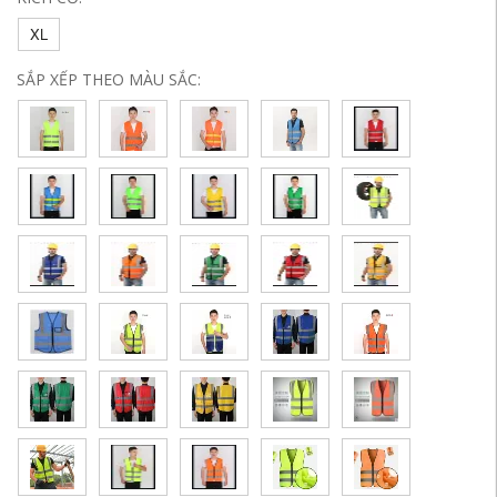
XL
SẮP XẾP THEO MÀU SẮC: