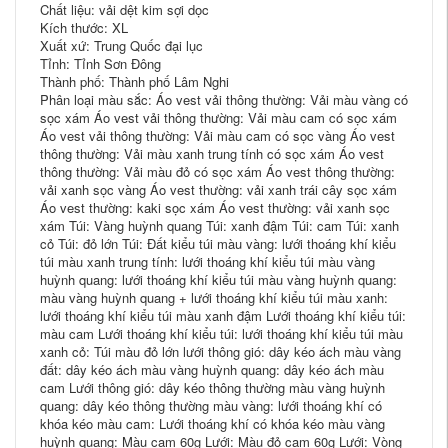
Chất liệu: vải dệt kim sợi dọc
Kích thước: XL
Xuất xứ: Trung Quốc đại lục
Tỉnh: Tỉnh Sơn Đông
Thành phố: Thành phố Lâm Nghi
Phân loại màu sắc: Áo vest vải thông thường: Vải màu vàng có
sọc xám Áo vest vải thông thường: Vải màu cam có sọc xám
Áo vest vải thông thường: Vải màu cam có sọc vàng Áo vest
thông thường: Vải màu xanh trung tính có sọc xám Áo vest
thông thường: Vải màu đỏ có sọc xám Áo vest thông thường:
vải xanh sọc vàng Áo vest thường: vải xanh trái cây sọc xám
Áo vest thường: kaki sọc xám Áo vest thường: vải xanh sọc
xám Túi: Vàng huỳnh quang Túi: xanh đậm Túi: cam Túi: xanh
cỏ Túi: đỏ lớn Túi: Đất kiểu túi màu vàng: lưới thoáng khí kiểu
túi màu xanh trung tính: lưới thoáng khí kiểu túi màu vàng
huỳnh quang: lưới thoáng khí kiểu túi màu vàng huỳnh quang:
màu vàng huỳnh quang + lưới thoáng khí kiểu túi màu xanh:
lưới thoáng khí kiểu túi màu xanh đậm Lưới thoáng khí kiểu túi:
màu cam Lưới thoáng khí kiểu túi: lưới thoáng khí kiểu túi màu
xanh cỏ: Túi màu đỏ lớn lưới thông gió: dây kéo ách màu vàng
đất: dây kéo ách màu vàng huỳnh quang: dây kéo ách màu
cam Lưới thông gió: dây kéo thông thường màu vàng huỳnh
quang: dây kéo thông thường màu vàng: lưới thoáng khí có
khóa kéo màu cam: Lưới thoáng khí có khóa kéo màu vàng
huỳnh quang: Màu cam 60g Lưới: Màu đỏ cam 60g Lưới: Vòng