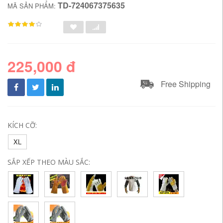
TD-724067375635
MÃ SẢN PHẨM:
225,000 đ
Free Shipping
KÍCH CỠ:
XL
SẮP XẾP THEO MÀU SẮC: