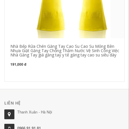
Nhà Bếp Rửa Chén Găng Tay Cao Su Cao Su Mỏng Bền
Gă
Nhựa Giặt Găng Tay Chống Thấm Nước Vệ Sinh Công Việc
ch
Nhà Găng Tay giá găng tay y tế găng tay cao su siêu dày
độ
và
d
191,000 đ
21
LIÊN HỆ
Thanh Xuân - Hà Nội
0966.91.91.81