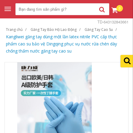
0
Toggle
navigation
TD-643132843661
Trang chủ
Găng Tay Bảo Hộ Lao Động
Găng Tay Cao Su
Kangliwei găng tay dùng một lần latex nitrile PVC cấp thực
phẩm cao su bảo vệ Dingqing phục vụ nước rửa chén dày
chống thấm nước găng tay cao su