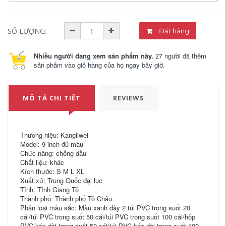
SỐ LƯỢNG:
Đặt hàng
Nhiều người đang xem sản phẩm này.
27 người đã thêm
sản phẩm vào giỏ hàng của họ ngay bây giờ.
MÔ TẢ CHI TIẾT
REVIEWS
Thương hiệu: Kangliwei
Model: 9 inch đủ màu
Chức năng: chống dầu
Chất liệu: khác
Kích thước: S M L XL
Xuất xứ: Trung Quốc đại lục
Tỉnh: Tỉnh Giang Tô
Thành phố: Thành phố Tô Châu
Phân loại màu sắc: Màu xanh dày 2 túi PVC trong suốt 20
cái/túi PVC trong suốt 50 cái/túi PVC trong suốt 100 cái/hộp
PVC kéo dài trong suốt 50 cái/túi PVC kéo dài trong suốt 100