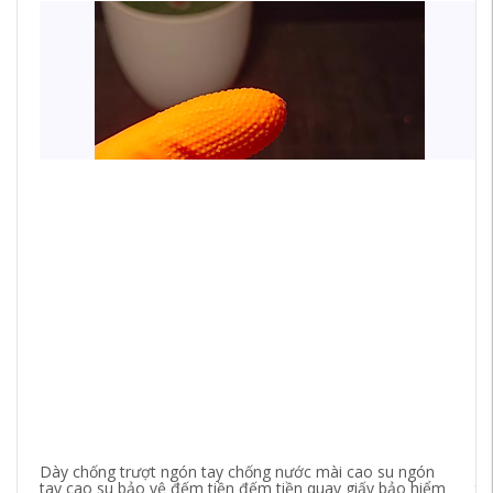
Dày chống trượt ngón tay chống nước mài cao su ngón
2 
tay cao su bảo vệ đếm tiền đếm tiền quay giấy bảo hiểm
th