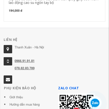
lao động cao su ngón tay bộ
tr
là
194,000 đ
27
LIÊN HỆ
Thanh Xuân - Hà Nội
0966.91.91.81
078.82.83.789
PHỤ KIỆN BẢO HỘ
ZALO CHAT
Giới thiệu
Hướng dẫn mua hàng