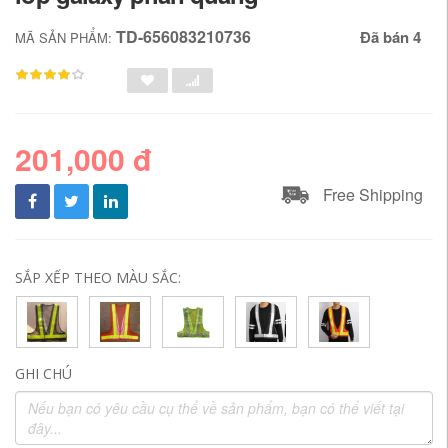
TD-656083210736
Đã bán 4
MÃ SẢN PHẨM:
201,000 đ
Free Shipping
SẮP XẾP THEO MÀU SẮC:
GHI CHÚ