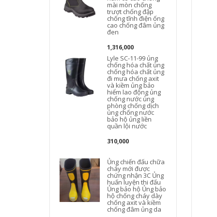
mài mòn chống
trượt chống đập
chống tĩnh điện ống
cao chống đâm ủng
đen
1,316,000
Lyle SC-11-99 ủng
chống hóa chất ủng
chống hóa chất ủng
đi mưa chống axit
và kiềm ủng bảo
hiểm lao động ủng
chống nước ủng
phòng chống dịch
ủng chống nước
bảo hộ ủng liền
quần lội nước
310,000
Ủng chiến đấu chữa
cháy mới được
chứng nhận 3C Ủng
huấn luyện thi đấu
Ủng bảo hộ Ủng bảo
hộ chống cháy dày
chống axit và kiềm
chống đâm ủng da