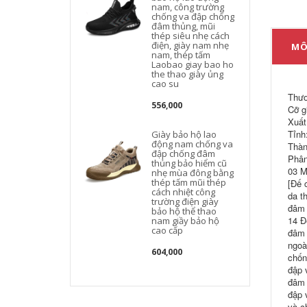
nam, công trường
chống va đập chống
đâm thủng, mũi
thép siêu nhẹ cách
điện, giày nam nhẹ
MÔ
nam, thép tấm
Laobao giay bao ho
the thao giày ủng
cao su
Thươ
556,000
Cỡ g
Xuất
Tỉnh
Giày bảo hộ lao
động nam chống va
Thàn
đập chống đâm
Phân
thủng bảo hiểm cũ
03 M
nhẹ mùa đông bằng
thép tấm mũi thép
[Đế 
cách nhiệt công
da t
trường điện giày
l
đâm 
bảo hộ thể thao
14 Đ
nam giầy bảo hộ
cao cấp
đâm 
ngoà
604,000
chốn
đập 
đâm 
đập 
và c