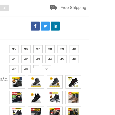
Free Shipping
đ
35
36
37
38
39
40
41
42
43
44
45
46
47
48
50
SẮC: