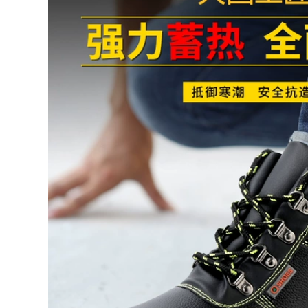
Ủng chữa cháy, giày
Quản lý mỏ cũ giày
chữa cháy, giày cao
bảo hộ lao động
su chữa cháy,
cao cấp chống đâm
training đế thép,
va chống axit chống
ủng bảo hộ chống
kiềm giày bảo hộ
đâm thủng, 97 kiểu,
lao động nhẹ giày
02 kiểu, 14 kiểu ủng
cao cổ giày bông
cao
đầu bếp ủng công
trường
483,000
724,000
Giày Đi Mưa Cực Tốt
Nam Câu Cá Giày Đi
Giày bảo hiểm lao
Mưa Takeaway Bảo
động cộng với ủng
Hiểm Lao Động
nhung mỏ dầu thợ
Nông Nghiệp Giày
hàn chống tĩnh điện
Cao Su Chống Trơn
chống đâm xuyên
Trượt Ngoài Trời
cách nhiệt ống dài
Nam giày Chống
công trường cao cấp
Thấm Nước ủng liền
chịu nhiệt độ cao
quần lội nước
ủng bảo hộ cao su
641,000
880,000
Ủng đi mưa nam
Ủng đi mưa giày
ống giữa mùa thu
nước ngoại thương
đông chống trượt
xuất khẩu sang
chống thấm nước
Nhật Bản cao su
giày cao su thời
chịu mài mòn chống
trang ủng nước giày
nước giày bảo hộ
bọc ngoài rửa xe
lao động giày đi