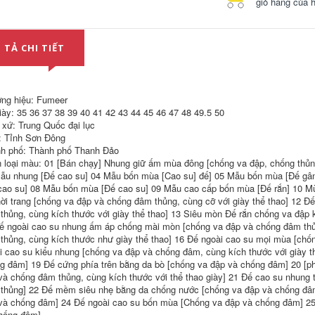
giỏ hàng của 
nam mũi thép nhẹ
chống đâm thủng,
chống va đập chống
cũ bảo hộ bằng
đâm thủng giày
thép tấm, giày bảo
nam mùa đông
hộ lao động nam
công trường thép
cách điện giầy bảo
 TẢ CHI TIẾT
tấm cách nhiệt an
hộ midori giày bảo
toàn cũ bảo hiểm
hộ chống trượt
giày bảo hộ kỹ sư
giay bảo hộ lao
604,000
đông
ng hiệu: Fumeer
iày: 35 36 37 38 39 40 41 42 43 44 45 46 47 48 49.5 50
540,000
giày ủng bảo hộ
 xứ: Trung Quốc đại lục
Giày bảo hộ lao
: Tỉnh Sơn Đông
động nam, mũi
Giày bảo hộ lao
thép, chống va đập,
h phố: Thành phố Thanh Đảo
động nam, chống va
chống đâm thủng,
 loại màu: 01 [Bán chạy] Nhung giữ ấm mùa đông [chống va đập, chống thủng,
đập, chống đâm
giày nam siêu nhẹ,
ẫu nhung [Đế cao su] 04 Mẫu bốn mùa [Cao su] đế] 05 Mẫu bốn mùa [Đế gâ
thủng, đai bảo hộ
an toàn mùa đông,
cũ, thép tấm, mũi
cách điện thợ điện,
cao su] 08 Mẫu bốn mùa [Đế cao su] 09 Mẫu cao cấp bốn mùa [Đế rắn] 10 Mù
thép, an toàn nơi
đai an toàn cũ bản
hời trang [chống va đập và chống đâm thủng, cùng cỡ với giày thể thao] 12 Đ
àm việc, cách nhiệt,
thép ủng bảo hộ
thủng, cùng kích thước với giày thể thao] 13 Siêu mòn Đế rắn chống va đập
siêu nhẹ, cao cấp
cao cổ giay cach
ế ngoài cao su nhung ấm áp chống mài mòn [chống va đập và chống đâm thủ
giày bảo hộ êm
dien
chân giày chống
thủng, cùng kích thước như giày thể thao] 16 Đế ngoài cao su mọi mùa [chốn
đinh thể thao
604,000
i cao su kiểu nhung [chống va đập và chống đâm, cùng kích thước với giày t
g đâm] 19 Đế cứng phía trên bằng da bò [chống va đập và chống đâm] 20 [p
724,000
và chống đâm thủng, cùng kích thước với thể thao giày] 21 Đế cao su nhung
thủng] 22 Đế mềm siêu nhẹ bằng da chống nước [chống va đập và chống đâ
và chống đâm] 24 Đế ngoài cao su bốn mùa [Chống va đập và chống đâm] 2
hống đâm]