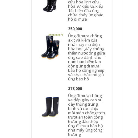
cứu hỏa lính cứu
hỏa 97 kiểu 02 kiểu
14 chiến đấu ủng
chữa cháy ủng bảo
hộ đi mưa
350,000
Ủng đi mưa chống
axit và kiềm của
nhà máy mạ điện
hóa học giày chống
thấm nước ống giữa
ống cao dành cho
nam bảo hiểm lao
động ủng đi mưa
bảo hộ công nghiệp
và khai thác mỏ giá
ủng bảo hộ
373,000
Ủng đi mưa chống
va đập giày cao su
dày thùng trung
bình và cao chịu
mài mòn chống trơn
trượt an toàn công
trường đầu thép
ủng đi mưa bảo hộ
nhà máy ủng công
trường