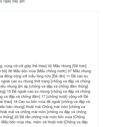
họ ngay bây giờ.
 cùng cỡ với giày thể thao] 02 Mẫu nhung [Đế trơn]
n bò] 06 Mẫu bốn mùa [Mẫu chống nước] 07 Mẫu nhung
a đông cộng với mẫu lông cừu [Đế rắn] 11 Đế cao su
ế ngoài cao su nhung thời trang [chống va đập và chống
 kiểu nhung ấm áp [chống va đập và chống đâm thủng]
ng] 15 Đế ngoài cao su nhung [chống va đập và chống
g va đập và chống đâm] 17 [chống trượt] cộng với Đế
hể thao] 18 Cao su bốn mùa đế ngoài [chống va đập và
hiên bản nhung] thoải mái Chống mài mòn [chống va
 thoải mái và chống mài mòn [chống va đập và chống
m thủng] 23 Đế rắn chống mài mòn bốn mùa [Chống
5 Mẫu bốn mùa nhẹ, mềm và thoải mái [Chống va đập