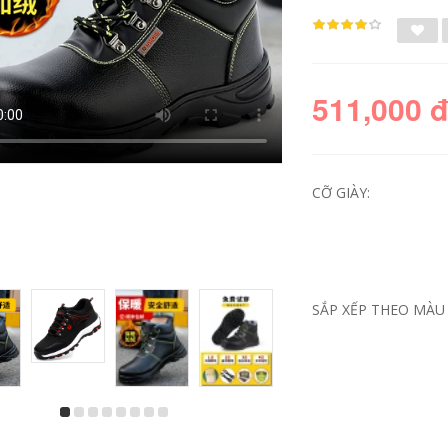
511,000 
CỠ GIÀY:
giầy bảo hộ loại nào
giày xp Giày bảo hộ
tốt Giày bảo hộ lao
lao động nam, giày
SẮP XẾP THEO MÀU 
động nam nhẹ,
nam siêu nhẹ, mũi
chống va đập,
thép chống va đập,
chống đâm thủng,
chống đâm thủng,
siêu nhẹ, cách điện,
thép tấm Laobao,
an toàn công
an toàn cho thợ
trường, thép tấm
điện, cách nhiệt
Laobao, mũi thép
công trình giày bảo
cho nam giày phòng
hộ lao đông jogger
sạch mũi thép giay
ủng nhựa cổ ngắn
bhld