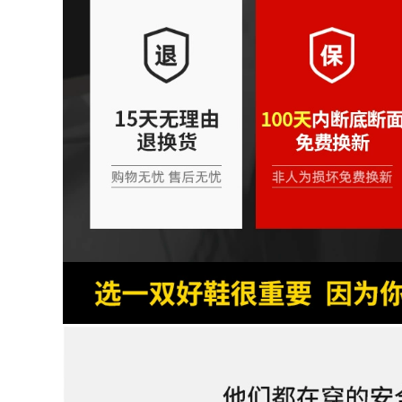
Ủng đi mưa thời
bản to chống đâm
trang chống thấm
chống trơn trượt
nước giày an toàn
giày bảo hộ lao
mũi thép chống đập
động công trường
ống giữa bảo hiểm
công trường hàng
lao động nam Ủng
nhập thoải mái
đi mưa giày cao su
thoáng khí giày ủng
làm việc giầy ủng
cao su
534,000
932,000
Ủng đi mưa ống
Giày bảo hộ lao
ngắn cho nam, ủng
động nam nữ đầu
đi mưa chống trượt
thép chống đập
ống ngắn cho nam,
chống đâm nhẹ đế
giày chống thấm
mềm thoáng khí
nước ống giữa cho
khử mùi thợ điện
nam cộng với vải
công việc mùa hè
nhung, giày cao su
dây thép tấm giày
dày, công trường
bảo hộ đẹp
xây dựng, giày bọc
ngoài chống mài
604,000
mòn ủng cao
260,000
Giày bảo hiểm lao
động nam nhẹ
chống va đập chống
Ủng đi mưa mũi
đâm xuyên tĩnh
thép chống đập
điện cách điện thợ
chống đâm giày
điện cũ bảo hiểm
nước bảo hộ lao
thép tấm an toàn
động chống trượt
đầu nữ bốn mùa