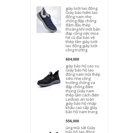
giày lười lao động
Giày bảo hiểm lao
động nam nhẹ
chống đập chống
đâm đầu thép
thoáng khí một bàn
đạp công việc mùa
hè cũ đai bảo vệ
thép tấm giày lười
lao động giày lười
công trường
604,000
giày bảo hộ cao su
Giày bảo hộ lao
động nam mũi thép
siêu nhẹ công
trường chống va
đập chống đâm
thủng Giày nam
thép tấm cách điện
Laobao an toàn
giày bảo hộ nhập
khẩu cao cấp giày
bảo hộ nam trung
556,000
ủng mũi sắt Giày
bảo hộ lao động