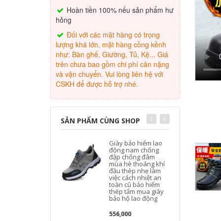
Hoàn tiền 100% nếu sản phẩm hư
hỏng
Đối với các mặt hàng có trọng
lượng khá lớn, mặt hàng cồng kềnh
như: Bàn ghế, Giường, Tủ, Kệ... Giá
trên chưa bao gồm chi phí cân nặng
và vận chuyển. Vui lòng liên hệ với
CSKH để được hỗ trợ nhé.
SẢN PHẨM CÙNG SHOP
Giày bảo hiểm lao
động nam chống
đập chống đâm
mùa hè thoáng khí
đầu thép nhẹ làm
việc cách nhiệt an
toàn cũ bảo hiểm
thép tấm mua giày
bảo hộ lao động
556,000