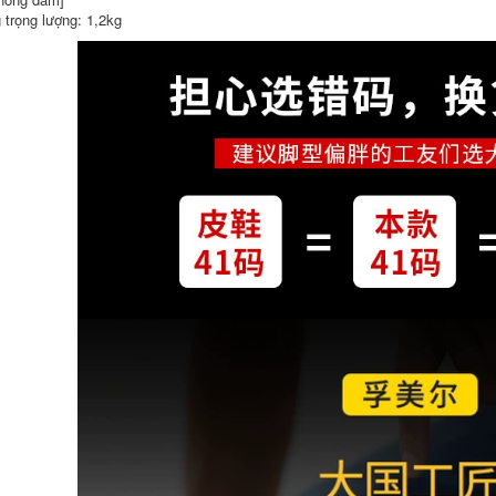
 trọng lượng: 1,2kg
Ủng chống hóa chất
Ủng bảo hộ chống
chống axit và kiềm
hóa chất Lakeland
Ủng bảo hộ cao ủng
Giày chống nước
nước Ủng chống
axit và kiềm Ủng
dầu chống mài mòn
chống hóa chất
chống trượt chống
Giày bảo hộ lao
ăn mòn bảo hiểm
động đế chống trượt
lao động giày nước
Ủng công nghiệp
giày đi mưa ủng đi
ủng mũi thép
mưa giày ủng cao
su
728,000
640,000
Giày bảo hộ lao
động chống thấm
Ủng bảo hộ Jihua
nước có ống giữa
chống trượt chống
thoáng khí cho nam
mài mòn ống giữa
Giày bảo hộ lao
cao su đi mưa
động bằng cao su
chống gió và chống
chống trượt mũi
thấm nước có thể
thép chống va đập
điều chỉnh cho nam
cho người lớn Ủng
và nữ giày câu cá có
đi mưa cho công
khuyết điểm nhẹ
việc bên ngoài giày
ủng bảo hộ cao cấp
ủng cao su
560,000
680,000