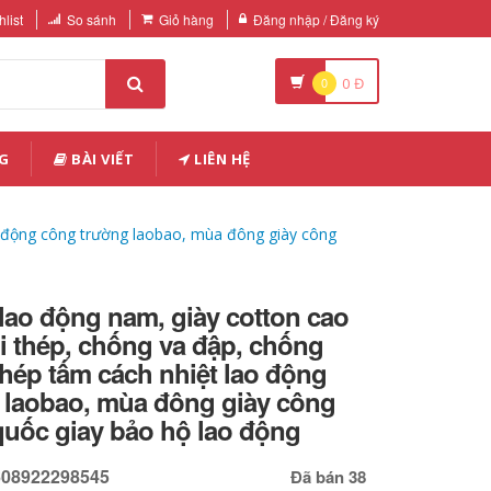
list
So sánh
Giỏ hàng
Đăng nhập / Đăng ký
0
0
Đ
G
BÀI VIẾT
LIÊN HỆ
o động công trường laobao, mùa đông giày công
lao động nam, giày cotton cao
i thép, chống va đập, chống
hép tấm cách nhiệt lao động
 laobao, mùa đông giày công
quốc giay bảo hộ lao động
608922298545
Đã bán 38