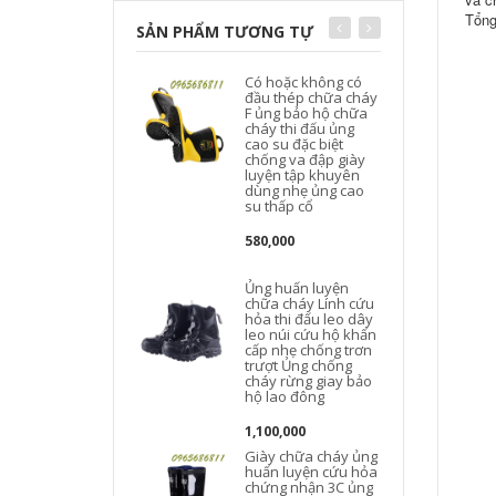
Tổng
SẢN PHẨM TƯƠNG TỰ
Có hoặc không có
đầu thép chữa cháy
F ủng bảo hộ chữa
cháy thi đấu ủng
cao su đặc biệt
chống va đập giày
luyện tập khuyên
dùng nhẹ ủng cao
su thấp cổ
580,000
Ủng huấn luyện
chữa cháy Lính cứu
hỏa thi đấu leo ​​dây
leo núi cứu hộ khẩn
cấp nhẹ chống trơn
trượt Ủng chống
cháy rừng giay bảo
hộ lao đông
1,100,000
Giày chữa cháy ủng
huấn luyện cứu hỏa
chứng nhận 3C ủng