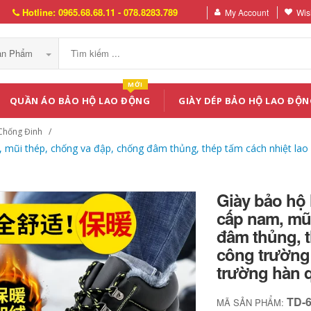
Hotline: 0965.68.68.11 - 078.8283.789
My Account
Wish
Sản Phẩm
MỚI
QUẦN ÁO BẢO HỘ LAO ĐỘNG
GIÀY DÉP BẢO HỘ LAO ĐỘN
Chống Đinh
, mũi thép, chống va đập, chống đâm thủng, thép tấm cách nhiệt la
Giày bảo hộ 
cấp nam, mũ
đâm thủng, t
công trường
trường hàn 
TD-
MÃ SẢN PHẨM: