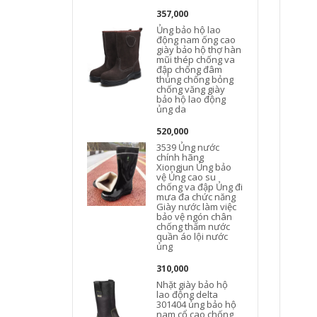
357,000
Ủng bảo hộ lao
động nam ống cao
giày bảo hộ thợ hàn
mũi thép chống va
đập chống đâm
thủng chống bỏng
chống văng giày
bảo hộ lao động
ủng da
520,000
3539 Ủng nước
chính hãng
Xiongjun Ủng bảo
vệ Ủng cao su
chống va đập Ủng đi
mưa đa chức năng
Giày nước làm việc
bảo vệ ngón chân
chống thấm nước
quần áo lội nước
ủng
310,000
Nhặt giày bảo hộ
lao động delta
301404 ủng bảo hộ
nam cổ cao chống