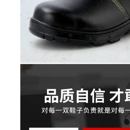
giày câu cá giày đi
mưa giày câu cá trụ
mưa nam quần ủng
cao độ bám chắc
bảo hộ
ủng bảo hộ
350,000
520,000
Giày đi mưa mùa
Shield king da bò
xuân và mùa hè
giày bảo hiểm lao
cho nam Ủng đi
động nam nữ chống
nước chống trượt
đập mũi thép chống
chống nước cho
đâm có lỗ thoáng
nam Ủng đi mưa
khí an toàn lao
câu cá ống cao cho
động công trường
nam giày đi nước
giày giay bảo hộ lao
Ủng cao su nữ giày
động
cao su cấy ghép
ủng bảo hộ chống
696,000
nước
Bảo hiểm lao động
chắc chắn giày nam
604,000
chống va đập mũi
Ủng đi mưa ngoại
thép chống đâm
thương đinh thép
giày bảo hiểm lao
đáy câu cá Ủng đi
động nam công
mưa đặc biệt nam
trường xây dựng
ống giữa thu đông
cách nhiệt giày bảo
cao su chống trượt
hộ lao động nữ thợ
giày câu cá đá giày
điện giầy bao hộ
chống thấm nước
ủng nhựa
912,000
Giày bảo hộ lao
750,000
động nam mũi thép