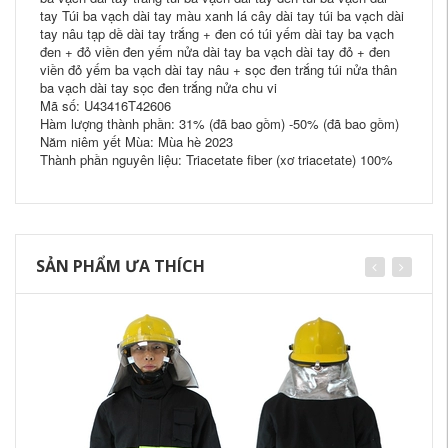
tay Túi ba vạch dài tay màu xanh lá cây dài tay túi ba vạch dài
tay nâu tạp dề dài tay trắng + đen có túi yếm dài tay ba vạch
đen + đỏ viền đen yếm nửa dài tay ba vạch dài tay đỏ + đen
viền đỏ yếm ba vạch dài tay nâu + sọc đen trắng túi nửa thân
ba vạch dài tay sọc đen trắng nửa chu vi
Mã số: U43416T42606
Hàm lượng thành phần: 31% (đã bao gồm) -50% (đã bao gồm)
Năm niêm yết Mùa: Mùa hè 2023
Thành phần nguyên liệu: Triacetate fiber (xơ triacetate) 100%
SẢN PHẨM ƯA THÍCH