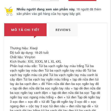
Nhiều người đang xem sản phẩm này.
16 người đã thêm
sản phẩm vào giỏ hàng của họ ngay bây giờ.
MÔ TẢ CHI TIẾT
REVIEWS
Thương hiệu: Xiaoji
Độ tuổi áp dụng: 18-25 tuổi
Chất liệu: Vinylon
Kích thước: XXL XXXL M L XL 4XL
Phân loại màu sắc: Túi ba vạch ngắn tay màu trắng Túi ba
vạch ngắn tay màu đen Túi ba vạch ngắn tay màu đỏ Túi ba
vạch tay ngắn màu cà phê Túi ba vạch ngắn tay màu xanh lá
cây đậm Túi ba vạch tay ngắn màu trắng + tạp dề nửa đen túi
tay áo ba vạch đen + đỏ Yếm nửa dài đen ba sọc ngắn tay đỏ
+ tạp dề đen nửa dài ba sọc ngắn tay nâu + tạp dề đen nửa dài
ba sọc ngắn tay xanh đậm + tạp dề đen nửa dài ba sọc Tạp dề
ngắn tay sọc ngang màu trắng + đen + túi đen Tạp dề ngắn tay
3 sọc đen + sọc đỏ + túi đỏ Tạp dề ngắn tay 3 sọc đỏ + sọc
ngang đen + cộc tay 3 sọc túi đen nâu + đen nửa tạp dề + túi
ba vạch dài tay trắng túi ba vạch dài tay đen túi ba vạch dài