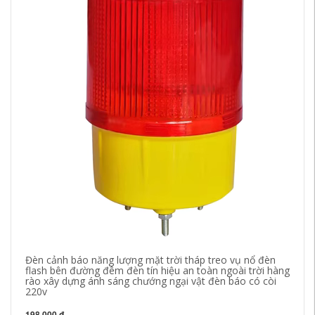
Đèn cảnh báo năng lượng mặt trời tháp treo vụ nổ đèn
Bă
flash bên đường đêm đèn tín hiệu an toàn ngoài trời hàng
xi
rào xây dựng ánh sáng chướng ngại vật đèn báo có còi
sà
220v
28
198,000 đ