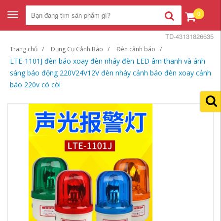
0
Toggle
navigation
TD-43131826635
Trang chủ
Dụng Cụ Cảnh Báo
Đèn cảnh báo
LTE-1101J đèn báo xoay đèn nháy đèn LED âm thanh và ánh
sáng báo động 220V24V12V đèn nháy cảnh báo đèn xoay cảnh
báo 220v có còi