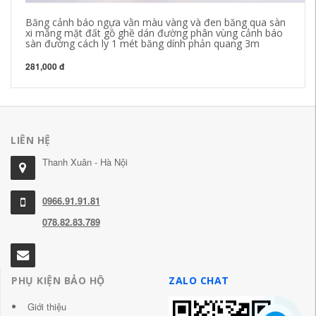
Băng cảnh báo ngựa vằn màu vàng và đen băng qua sàn
PV
xi măng mặt đất gồ ghề dán đường phân vùng cảnh báo
dá
sàn đường cách ly 1 mét băng dính phản quang 3m
cả
281,000 đ
52
LIÊN HỆ
Thanh Xuân - Hà Nội
0966.91.91.81
078.82.83.789
PHỤ KIỆN BẢO HỘ
ZALO CHAT
Giới thiệu