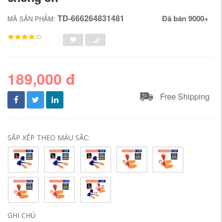
TD-666264831481
Đã bán 9000+
MÃ SẢN PHẨM:
189,000 đ
Free Shipping
SẮP XẾP THEO MÀU SẮC:
GHI CHÚ