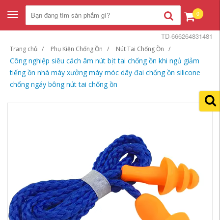
0
Toggle
navigation
TD-666264831481
Trang chủ
Phụ Kiện Chống Ồn
Nút Tai Chống Ồn
Công nghiệp siêu cách âm nút bịt tai chống ồn khi ngủ giảm
tiếng ồn nhà máy xưởng máy móc dây đai chống ồn silicone
chống ngáy bông nút tai chống ồn