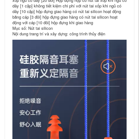
xốp ngủ có dây [20 đôi] Hộp đựng hộp có nút tai xốp khi ngủ có
dây [1 cặp] không tiết kiệm chi phí với nút tai xốp khi ngủ có
dây [10 cặp] hộp đựng giao hàng có nút tai silicon hoạt động
bằng cáp [3 đôi] hộp đựng giao hàng có nút tai silicon hoạt
động với cáp [10 đôi] hộp đựng khi giao hàng
Mục số: Nút tai silicon
Nội dung trang trí và xây dựng: công trình thủy điện