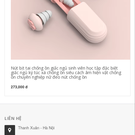
Nút bịt tai chống ồn giấc ngủ sinh viên học tập đặc biệt
Nú
giấc ngủ ký túc xá chống ồn siêu cách âm hiện vật chống
gi
ồn chuyên nghiệp nữ đeo nút chống ồn
đặ
273,000 đ
21
LIÊN HỆ
Thanh Xuân - Hà Nội