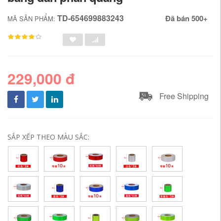
TD-654699883243
Đã bán 500+
MÃ SẢN PHẨM:
229,000 đ
Free Shipping
SẮP XẾP THEO MÀU SẮC: