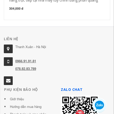
hàng trực tiếp tại nhà máy tùy chỉnh băng phản quang
ba
bá
304,000 đ
21
LIÊN HỆ
Thanh Xuân - Hà Nội
0966.91.91.81
078.82.83.789
PHỤ KIỆN BẢO HỘ
ZALO CHAT
Giới thiệu
Hướng dẫn mua hàng