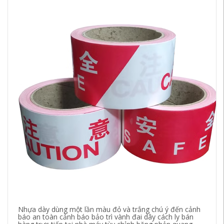
Nhựa dày dùng một lần màu đỏ và trắng chú ý đến cảnh
Đè
báo an toàn cảnh báo bảo trì vành đai dây cách ly bán
đê