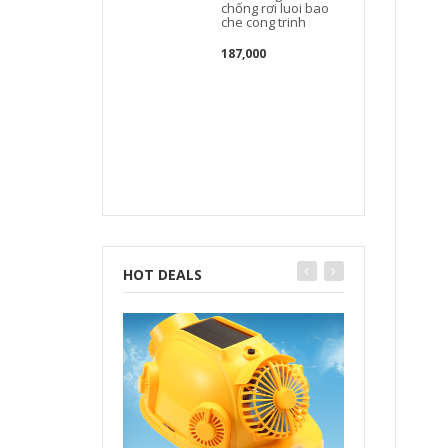
chống rơi luoi bao
che cong trinh
187,000
c
l
HOT DEALS