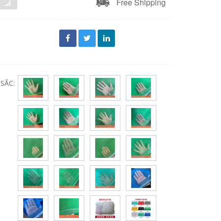
Free Shipping
đ
SẮC: