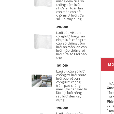
miếng đệm cửa sổ
chống trộm lưới
nhựa an toàn lan
can mèo con dấu
b
chống rơi lưới cửa
sổ luoi xay dung
496,000
Lưới bảo vệ ban
công lưới hàng rào
nhựa lưới chống rơi
cửa sổ chống trộm
lưới an toàn lan can
lưới mèo chống rơi
lưới cửa sổ lưới bao
che
MÔ
191,000
Lưới bịt cửa sổ lưới
chống rơi lưới nhựa
lưới bảo vệ ban
công lưới chống
Thươ
trộm pad chống
Xuất
mèo lưới dán keo tự
Tỉnh
lắp đặt lưới hàng
rào lưới đen xây
Thàn
dựng
l
Phân
vật l
196,000
* 6m
Lưới thép mạ kẽm