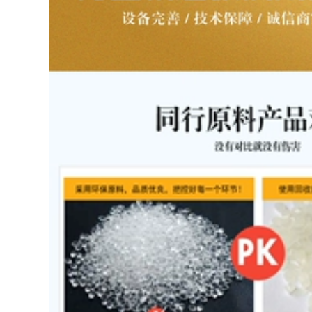
 quạt điều hòa
o lao động có
t mùa hè chống
,180.000 đ