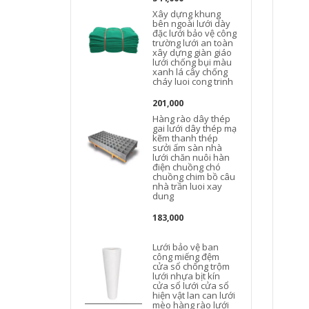
Xây dựng khung
bên ngoài lưới dày
đặc lưới bảo vệ công
trường lưới an toàn
xây dựng giàn giáo
lưới chống bụi màu
xanh lá cây chống
cháy luoi cong trinh
201,000
Hàng rào dây thép
gai lưới dây thép mạ
kẽm thanh thép
b
sưởi ấm sàn nhà
lưới chăn nuôi hàn
điện chuồng chó
chuồng chim bồ câu
nhà trần luoi xay
dung
183,000
Lưới bảo vệ ban
công miếng đệm
cửa sổ chống trộm
lưới nhựa bịt kín
cửa sổ lưới cửa sổ
hiện vật lan can lưới
mèo hàng rào lưới