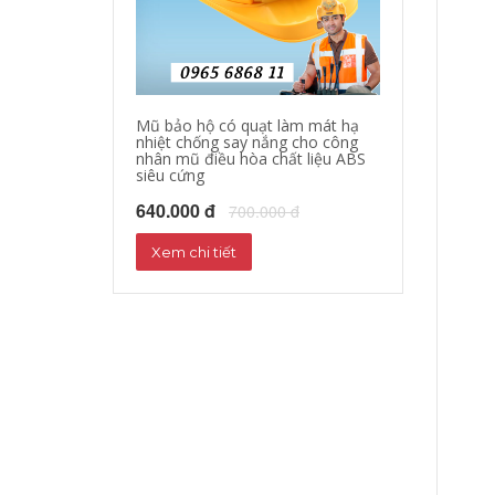
Mũ bảo hộ có quạt làm mát hạ
Quần áo bảo hộ
nhiệt chống say nắng cho công
làm mát quần á
nhân mũ điều hòa chất liệu ABS
quạt giảm nhiệ
siêu cứng
nắng
640.000 đ
1,000,000 đ
700.000 đ
1
Xem chi tiết
Xem chi tiết