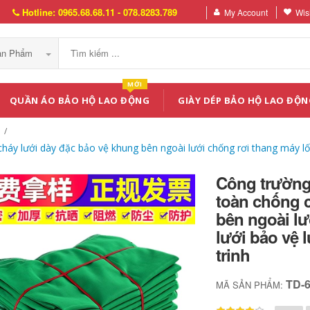
Hotline: 0965.68.68.11 - 078.8283.789
My Account
Wish
Sản Phẩm
MỚI
QUẦN ÁO BẢO HỘ LAO ĐỘNG
GIÀY DÉP BẢO HỘ LAO ĐỘN
háy lưới dày đặc bảo vệ khung bên ngoài lưới chống rơi thang máy lối 
Công trường 
toàn chống c
bên ngoài lư
lưới bảo vệ 
trinh
TD-
MÃ SẢN PHẨM: