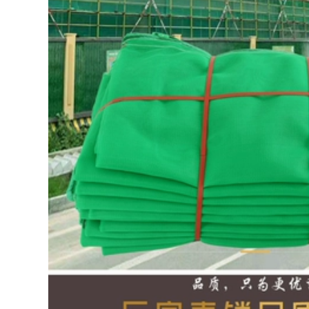
giáo lưới bảo vệ
thang leo núi ngoài
tường ngoài lưới
trời cứu hỏa nhà
sàng cát xây dựng
cao tầng thang treo
thoát hiểm an toàn
cứu sinh thang dây
199,000
cứu hộ
Lưới phẳng bằng
nhựa màu đen lưới
411,000
an toàn cho trẻ em
lưới bảo vệ cầu
Thang mềmThang
thang ban công lưới
dâyThang mềm
chống mèo lưới
nylonThang nhựa
chống rơi lưới an
chống cháy và
toàn gia đình lưới
chống mài
ịt kín cửa sổ luoi
mònThang an toàn
bao che
gia đìnhThang kỹ
thuậtThang leo núi
thang thoát hiểm
194,000
Lưới an toàn Lưới
219,000
công trình Lưới bảo
vệ công trường Lưới
Thang mềm dây
đặc Lưới chống cháy
thang nhựa mềm
Lưới dọc an toàn
thang kiểm tra hộ
Lưới tiêu chuẩn
gia đình chống trơn
quốc gia Bán hàng
trượt chống mài
trực tiếp tại nhà máy
mòn đào tạo leo
lưới đen xây dựng
thang cứu hộ thang
dây an toàn kỹ
thuật thang thang
101,000
dây sơn nước