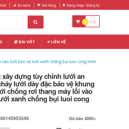
list
So sánh
Giỏ hàng
Đăng nhập / Đăng ký
0
0
Đ
G
BÀI VIẾT
LIÊN HỆ
vào lưới bảo vệ lưới xanh chống bụi luoi cong trinh
xây dựng tùy chỉnh lưới an
háy lưới dày đặc bảo vệ khung
ới chống rơi thang máy lối vào
lưới xanh chống bụi luoi cong
600145953540
Đã bán 4000+