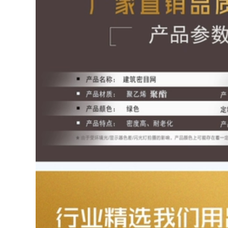
Lưới nhựa đen tùy
211,000
chỉnh chống nắng
chống lão hóa bịt
kín cửa sổ chống rơi
Soái ca mềm thang
lưới bảo vệ ban
dây thang cứu hỏa
ông lưới trang trí
thang huấn luyện
ưới chống rơi luoi
ngoài trời leo núi
che cong trinh
leo dây thoát hiểm
móc nhà trẻ em
kiểm tra thang dây
205,000
thợ sơn
374,000