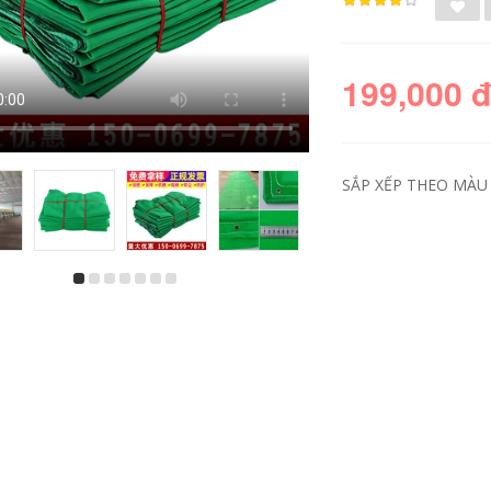
199,000 
SẮP XẾP THEO MÀU 
Lưới nhựa đen lưới
Lưới trang trí ban
bảo vệ ban công lỗ
công treo tường bảo
nhỏ bịt kín cửa sổ
vệ an toàn tòa nhà
chống mèo rơi cửa
chống bụi xây dựng
sổ chống rơi vật
chống rơi tường lưới
thảm lưới cửa sổ
dày đặc công
chống trộm luoi an
trường khung ngoài
toan cong trinh
lưới xanh luoi xay
dung
196,000
197,000
Lưới chống trộm