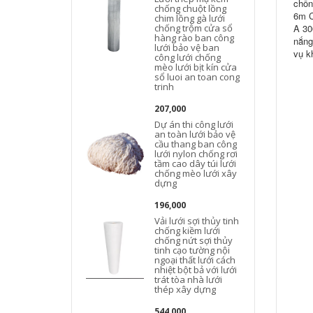
chốn
chống chuột lồng
6m C
chim lồng gà lưới
chống trộm cửa sổ
A 30
hàng rào ban công
nắng
lưới bảo vệ ban
vụ k
công lưới chống
mèo lưới bịt kín cửa
sổ luoi an toan cong
trinh
207,000
Dự án thi công lưới
an toàn lưới bảo vệ
cầu thang ban công
lưới nylon chống rơi
tầm cao dây túi lưới
chống mèo lưới xây
dựng
196,000
Vải lưới sợi thủy tinh
chống kiềm lưới
chống nứt sợi thủy
tinh cạo tường nội
ngoại thất lưới cách
nhiệt bột bả với lưới
trát tòa nhà lưới
thép xây dựng
544,000