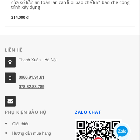
cửa sổ lưới an toàn lan can luoi bao che lưới bao che công
bả
trình xây dựng
an
214,000 đ
72
LIÊN HỆ
Thanh Xuân - Hà Nội
0966.91.91.81
078.82.83.789
PHỤ KIỆN BẢO HỘ
ZALO CHAT
Giới thiệu
Hướng dẫn mua hàng