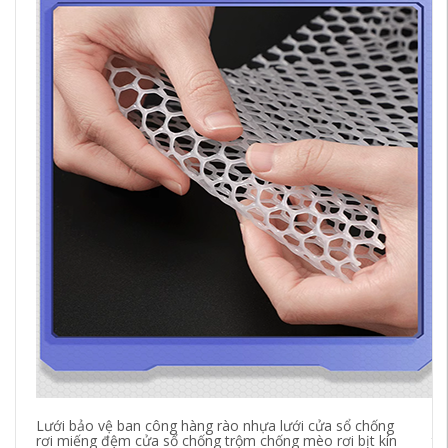
Lưới bảo vệ ban công hàng rào nhựa lưới cửa sổ chống
Đa
rơi miếng đệm cửa sổ chống trộm chống mèo rơi bịt kín
tr