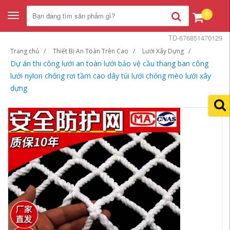
0
Toggle
navigation
TD-676851470129
Trang chủ
Thiết Bị An Toàn Trên Cao
Lưới Xây Dựng
Dự án thi công lưới an toàn lưới bảo vệ cầu thang ban công
lưới nylon chống rơi tầm cao dây túi lưới chống mèo lưới xây
dựng