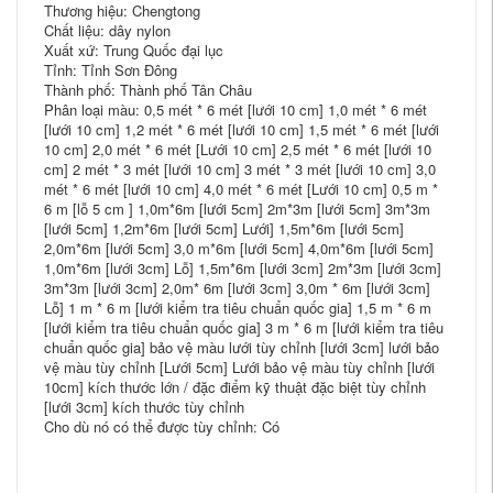
Thương hiệu: Chengtong
Chất liệu: dây nylon
Xuất xứ: Trung Quốc đại lục
Tỉnh: Tỉnh Sơn Đông
Thành phố: Thành phố Tân Châu
Phân loại màu: 0,5 mét * 6 mét [lưới 10 cm] 1,0 mét * 6 mét
[lưới 10 cm] 1,2 mét * 6 mét [lưới 10 cm] 1,5 mét * 6 mét [lưới
10 cm] 2,0 mét * 6 mét [Lưới 10 cm] 2,5 mét * 6 mét [lưới 10
cm] 2 mét * 3 mét [lưới 10 cm] 3 mét * 3 mét [lưới 10 cm] 3,0
mét * 6 mét [lưới 10 cm] 4,0 mét * 6 mét [Lưới 10 cm] 0,5 m *
6 m [lỗ 5 cm ] 1,0m*6m [lưới 5cm] 2m*3m [lưới 5cm] 3m*3m
[lưới 5cm] 1,2m*6m [lưới 5cm] Lưới] 1,5m*6m [lưới 5cm]
2,0m*6m [lưới 5cm] 3,0 m*6m [lưới 5cm] 4,0m*6m [lưới 5cm]
1,0m*6m [lưới 3cm] Lỗ] 1,5m*6m [lưới 3cm] 2m*3m [lưới 3cm]
3m*3m [lưới 3cm] 2,0m* 6m [lưới 3cm] 3,0m * 6m [lưới 3cm]
Lỗ] 1 m * 6 m [lưới kiểm tra tiêu chuẩn quốc gia] 1,5 m * 6 m
[lưới kiểm tra tiêu chuẩn quốc gia] 3 m * 6 m [lưới kiểm tra tiêu
chuẩn quốc gia] bảo vệ màu lưới tùy chỉnh [lưới 3cm] lưới bảo
vệ màu tùy chỉnh [Lưới 5cm] Lưới bảo vệ màu tùy chỉnh [lưới
10cm] kích thước lớn / đặc điểm kỹ thuật đặc biệt tùy chỉnh
[lưới 3cm] kích thước tùy chỉnh
Cho dù nó có thể được tùy chỉnh: Có