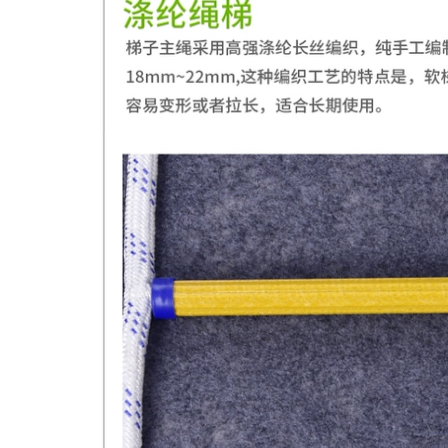
o lao động có
t mùa hè chống
,180.000 đ