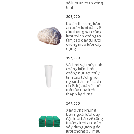
sổ luoi an toan cong
trinh
207,000
Dự án thi công lưới
an toàn lưới bảo vệ
cầu thang ban công
lưới nylon chống rơi
tầm cao dây túi lưới
chống mèo lưới xây
dựng
196,000
Vải lưới sợi thủy tinh
chống kiềm lưới
chống nứt sợi thủy
tinh cạo tường nội
ngoại thất lưới cách
nhiệt bột bả với lưới
trát tòa nhà lưới
thép xây dựng
544,000
Xây dựng khung
bên ngoài lưới dày
đặc lưới bảo vệ công
trường lưới an toàn
xây dựng giàn giáo
lưới chống bụi màu