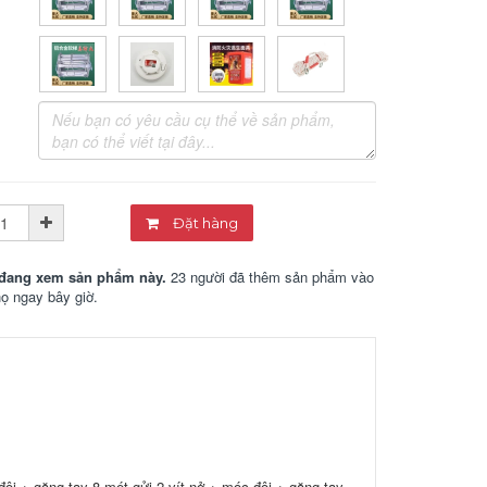
Đặt hàng
đang xem sản phẩm này.
23 người đã thêm sản phẩm vào
họ ngay bây giờ.
đôi + găng tay 8 mét gửi 2 vít nở + móc đôi + găng tay