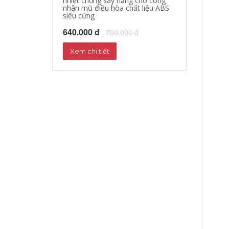
nhiệt chống say nắng cho công
làm mát quần á
nhân mũ điều hòa chất liệu ABS
quạt giảm nhiệ
siêu cứng
nắng
640.000 đ
1,000,000 đ
700.000 đ
1
Xem chi tiết
Xem chi tiết