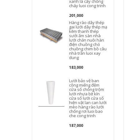
xanh lá cây chống
cháy luoi cong trinh
201,000
Hàng rào dây thép
gai lưới dây thép mạ
kẽm thanh thép
b
sưởi ấm sàn nhà
lưới chăn nuôi hàn
điện chuồng chó
chuồng chim bồ câu
nhà trần luoi xay
dung
183,000
Lưới bảo vệ ban
b
công miếng đệm
cửa sổ chống trộm
lưới nhựa bịt kín
cửa sổ lưới cửa sổ
hiện vật lan can lưới
mèo hàng rào lưới
chống rơi luoi bao
che cong trinh
187,000