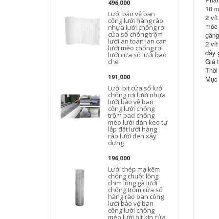
496,000
10 m
Lưới bảo vệ ban
2 ví
công lưới hàng rào
móc 
nhựa lưới chống rơi
cửa sổ chống trộm
găng
lưới an toàn lan can
2 ví
lưới mèo chống rơi
dây 
lưới cửa sổ lưới bao
Giá 
che
Thời
191,000
Mục 
Lưới bịt cửa sổ lưới
chống rơi lưới nhựa
lưới bảo vệ ban
công lưới chống
trộm pad chống
mèo lưới dán keo tự
lắp đặt lưới hàng
rào lưới đen xây
dựng
l
196,000
Lưới thép mạ kẽm
chống chuột lồng
chim lồng gà lưới
chống trộm cửa sổ
hàng rào ban công
lưới bảo vệ ban
công lưới chống
mèo lưới bịt kín cửa