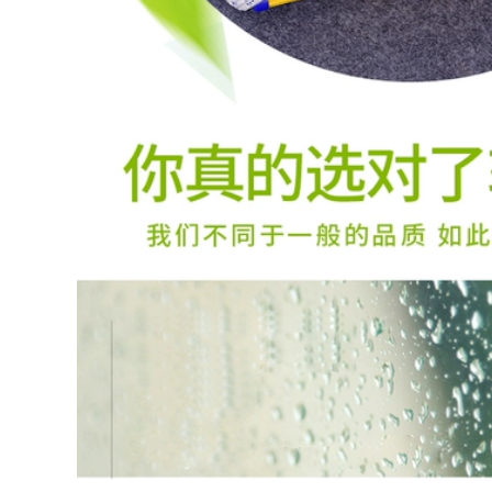
dựng tùy chỉnh lưới
dâyThang mềm
an toàn chống cháy
nylonThang nhựa
lưới dày đặc bảo vệ
chống cháy và
khung bên ngoài
chống mài
lưới chống rơi thang
mònThang an toàn
máy lối vào lưới bảo
gia đìnhThang kỹ
vệ lưới xanh chống
thuậtThang leo núi
ụi luoi cong trinh
thang thoát hiểm
199,000
219,000
Lưới phẳng bằng
Thang mềm dây
nhựa màu đen lưới
thang nhựa mềm
an toàn cho trẻ em
thang kiểm tra hộ
lưới bảo vệ cầu
gia đình chống trơn
thang ban công lưới
trượt chống mài
chống mèo lưới
mòn đào tạo leo
chống rơi lưới an
thang cứu hộ thang
toàn gia đình lưới
dây an toàn kỹ
ịt kín cửa sổ luoi
thuật thang thang
bao che
dây sơn nước
194,000
211,000
Lưới an toàn Lưới
Soái ca mềm thang
công trình Lưới bảo
dây thang cứu hỏa
vệ công trường Lưới
thang huấn luyện
đặc Lưới chống cháy
ngoài trời leo núi
Lưới dọc an toàn
leo dây thoát hiểm
Lưới tiêu chuẩn
móc nhà trẻ em
quốc gia Bán hàng
kiểm tra thang dây