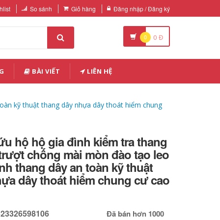
list
So sánh
Giỏ hàng
Đăng nhập / Đăng ký
0
0
Đ
G
BÀI VIẾT
LIÊN HỆ
toàn kỹ thuật thang dây nhựa dây thoát hiểm chung
u hộ hộ gia đình kiểm tra thang
rượt chống mài mòn đào tạo leo
nh thang dây an toàn kỹ thuật
hựa dây thoát hiểm chung cư cao
623326598106
Đã bán hơn 1000