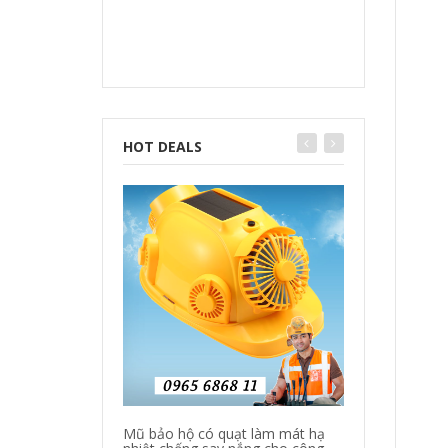
HOT DEALS
Mũ bảo hộ có quạt làm mát hạ
Quần áo bảo hộ