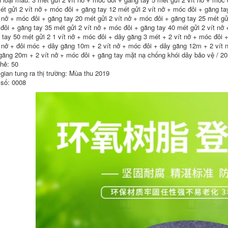
lưới sàng cát xây
dung
dựng
ét gửi 2 vít nở + móc đôi + găng tay 12 mét gửi 2 vít nở + móc đôi + găng ta
197,000
t nở + móc đôi + găng tay 20 mét gửi 2 vít nở + móc đôi + găng tay 25 mét gửi
195,000
đôi + găng tay 35 mét gửi 2 vít nở + móc đôi + găng tay 40 mét gửi 2 vít nở 
Lưới bảo vệ ban
Khối lưới an toàn
công lưới nhựa
 tay 50 mét gửi 2 1 vít nở + móc đôi + dây găng 3 mét + 2 vít nở + móc đôi 
tòa nhà hàng rào
hàng rào an toàn
t nở + đôi móc + dây găng 10m + 2 vít nở + móc đôi + dây găng 12m + 2 vít 
đen dày lưới dày
cửa sổ chống trộm
găng 20m + 2 vít nở + móc đôi + găng tay mặt nạ chống khói dây bảo vệ / 2
đặc xây dựng lưới
pad cửa sổ chống
thẻ: 50
nylon che lan can
rơi mèo con dấu
lưới tốt chăn nuôi
chống rơi cửa sổ
 gian tung ra thị trường: Mùa thu 2019
lưới đen xây dựng
màu xanh lá cây
số: 0008
lưới bao che công
trình xây dựng
201,000
Lưới hàng rào ban
524,000
công cửa sổ trang
trí tòa nhà sàn lưới
Tấm cao su cách
chống rơi lưới trang
điện cao áp 3/5/10
trí tòa nhà lưới dây
mm đệm da công
bảo vệ lưới bảo vệ
nghiệp màu đen
ưới cách ly lưới an
chống trơn trượt
toàn trong xây
chống mài mòn đệm
dựng
cao su dày giảm xóc
luoi bao che
199,000
207,000
Khung bên ngoài
tùy chỉnh lưới thép
Cung cấp thang lên
leo khung lưới tòa
tàu hàng hải thang
nhà xây dựng lưới
thí điểm thang dẫn
an toàn công
đầu thang thí điểm
trường xây dựng
thang mềm hàng hải