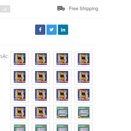
Free Shipping
đ
SẮC: