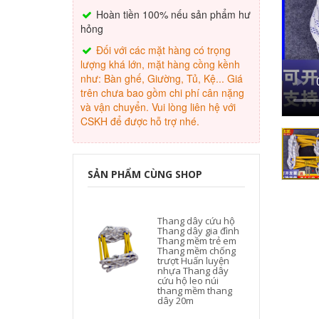
Hoàn tiền 100% nếu sản phẩm hư
hỏng
Đối với các mặt hàng có trọng
lượng khá lớn, mặt hàng cồng kềnh
như: Bàn ghế, Giường, Tủ, Kệ... Giá
trên chưa bao gồm chi phí cân nặng
và vận chuyển. Vui lòng liên hệ với
CSKH để được hỗ trợ nhé.
SẢN PHẨM CÙNG SHOP
Thang dây cứu hộ
Thang dây gia đình
Thang mềm trẻ em
Thang mềm chống
trượt Huấn luyện
nhựa Thang dây
cứu hộ leo núi
thang mềm thang
dây 20m