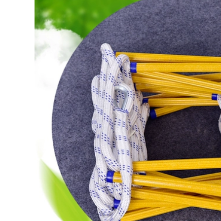
lưới khung leo kim
thang dây lên máy
loại hình chữ m cao
bay với chứng chỉ
tầng lưới an toàn
CCS dây thoat hiểm
xây dựng
183,000
219,000
Thang dây mềm
Lưới an toàn công
thang dây mềm
trình công trường
chống thoát hiểm
xây dựng lưới
thang nhựa chống
phẳng hàng rào
trượt gia dụng
nylon cách ly cầu
thang chống trượt
thang trẻ em ban
đặc biệt cho công
công lưới chống rơi
trường xây dựng
lưới bảo vệ lưới xây
thang cứu hộ 10
dựng
mét thang cứu sinh
thang dây sơn nước
183,000
342,000
Lưới an toàn công
trường xây dựng
Thang dây mềm
khung ngoài lưới
thang dây cứu hỏa
dày đặc chống cháy
thang leo núi ngoài
lưới chống bụi xanh
trời cứu hỏa nhà
lưới xây dựng giàn
cao tầng thang treo
giáo lưới bảo vệ
thoát hiểm an toàn
tường ngoài lưới
cứu sinh thang dây
sàng cát xây dựng
cứu hộ
199,000
411,000
Công trường xây
Thang mềmThang