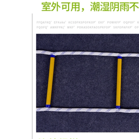
trực tiếp tại nhà máy
thợ sơn
lưới đen xây dựng
374,000
101,000
 quạt điều hòa