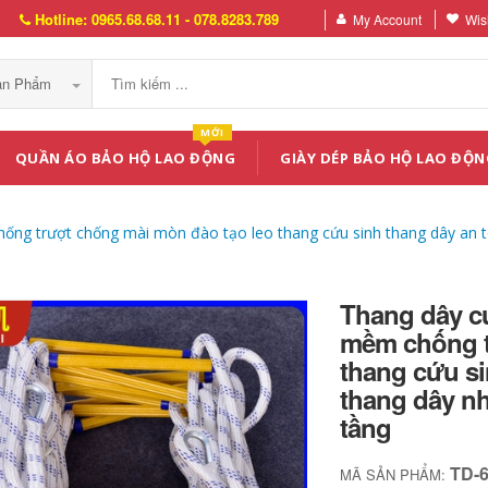
Hotline: 0965.68.68.11 - 078.8283.789
My Account
Wish
Sản Phẩm
MỚI
QUẦN ÁO BẢO HỘ LAO ĐỘNG
GIÀY DÉP BẢO HỘ LAO ĐỘN
hống trượt chống mài mòn đào tạo leo thang cứu sinh thang dây an 
Thang dây cứ
mềm chống t
thang cứu si
thang dây n
tầng
TD-
MÃ SẢN PHẨM: