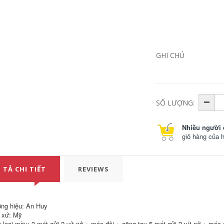
GHI CHÚ
Lưới nhựa đen lưới
Lưới nhựa đen tùy
bảo vệ ban công lỗ
chỉnh chống nắng
nhỏ bịt kín cửa sổ
chống lão hóa bịt
SỐ LƯỢNG:
chống mèo rơi cửa
kín cửa sổ chống rơi
sổ chống rơi vật
lưới bảo vệ ban
thảm lưới cửa sổ
công lưới trang trí
chống trộm luoi an
lưới chống rơi luoi
Nhiều người 
toan cong trinh
che cong trinh
giỏ hàng của 
196,000
205,000
 TẢ CHI TIẾT
Lưới chống trộm
REVIEWS
Lưới trang trí ban
ban công đệm cửa
công treo tường bảo
sổ cao cấp chống
vệ an toàn tòa nhà
parabol chống mèo
chống bụi xây dựng
ịt kín cửa sổ lưới
chống rơi tường lưới
nhựa phẳng lưới gà
dày đặc công
ng hiệu: An Huy
vịt đệm chân lưới
trường khung ngoài
 xứ: Mỹ
hàng rào kích thước
lưới xanh luoi xay
 loại màu: 3 mét gửi 2 vít nở + móc đôi + găng tay 5 mét gửi 2 vít nở + móc 