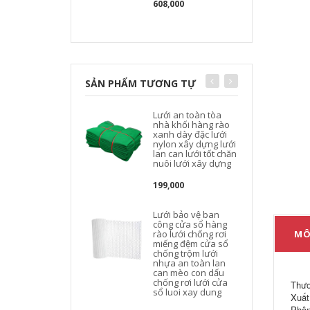
608,000
SẢN PHẨM TƯƠNG TỰ
Lưới an toàn tòa
nhà khối hàng rào
xanh dày đặc lưới
nylon xây dựng lưới
lan can lưới tốt chăn
nuôi lưới xây dựng
199,000
Lưới bảo vệ ban
công cửa sổ hàng
rào lưới chống rơi
MÔ
miếng đệm cửa sổ
chống trộm lưới
nhựa an toàn lan
can mèo con dấu
b
chống rơi lưới cửa
Thươ
sổ luoi xay dung
Xuất
Phân