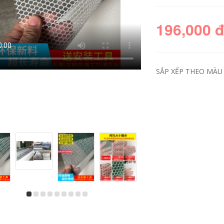
196,000 
SẮP XẾP THEO MÀU 
Lưới chống trộm
Lưới trang trí ban
ban công đệm cửa
công treo tường bảo
sổ cao cấp chống
vệ an toàn tòa nhà
parabol chống mèo
chống bụi xây dựng
ịt kín cửa sổ lưới
chống rơi tường lưới
nhựa phẳng lưới gà
dày đặc công
vịt đệm chân lưới
trường khung ngoài
hàng rào kích thước
lưới xanh luoi xay
lưới sàng cát xây
dung
dựng
197,000
195,000