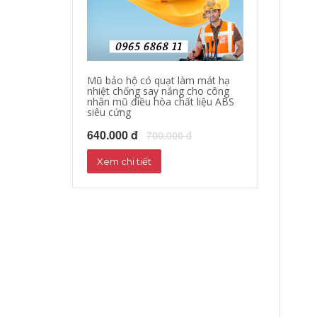
Mũ bảo hộ có quạt làm mát hạ
Quần áo bảo hộ
nhiệt chống say nắng cho công
làm mát quần á
nhân mũ điều hòa chất liệu ABS
quạt giảm nhiệ
siêu cứng
nắng
640.000 đ
1,000,000 đ
700.000 đ
1
Xem chi tiết
Xem chi tiết