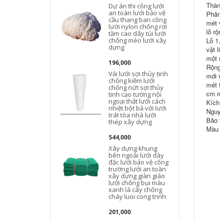
Thàn
Dự án thi công lưới
an toàn lưới bảo vệ
Phân
cầu thang ban công
mét 
lưới nylon chống rơi
lỗ r
tầm cao dây túi lưới
chống mèo lưới xây
Lỗ 1
dựng
vật 
một 
196,000
Rộng
Vải lưới sợi thủy tinh
mới 
chống kiềm lưới
mét 
chống nứt sợi thủy
cm r
tinh cạo tường nội
ngoại thất lưới cách
Kích
nhiệt bột bả với lưới
Nguy
trát tòa nhà lưới
Bảo 
thép xây dựng
Màu 
544,000
Xây dựng khung
bên ngoài lưới dày
đặc lưới bảo vệ công
trường lưới an toàn
xây dựng giàn giáo
lưới chống bụi màu
xanh lá cây chống
cháy luoi cong trinh
201,000