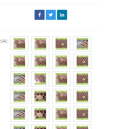
đ
SẮC: