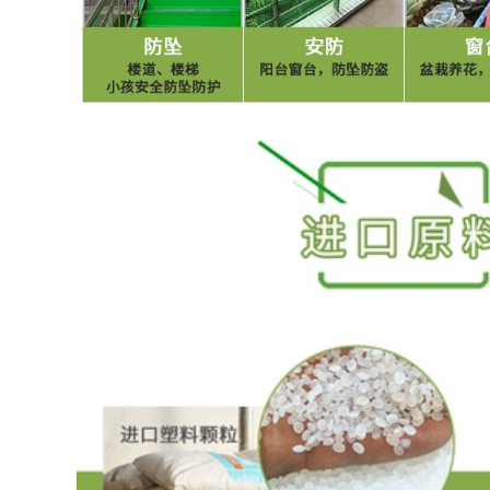
 quạt điều hòa
o lao động có
t mùa hè chống
,180.000 đ