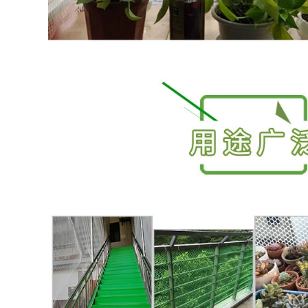
211,000
Lưới nhựa đen tùy
chỉnh chống nắng
chống lão hóa bịt
Soái ca mềm thang
kín cửa sổ chống rơi
dây thang cứu hỏa
lưới bảo vệ ban
thang huấn luyện
ông lưới trang trí
ngoài trời leo núi
ưới chống rơi luoi
leo dây thoát hiểm
che cong trinh
móc nhà trẻ em
kiểm tra thang dây
thợ sơn
205,000
374,000