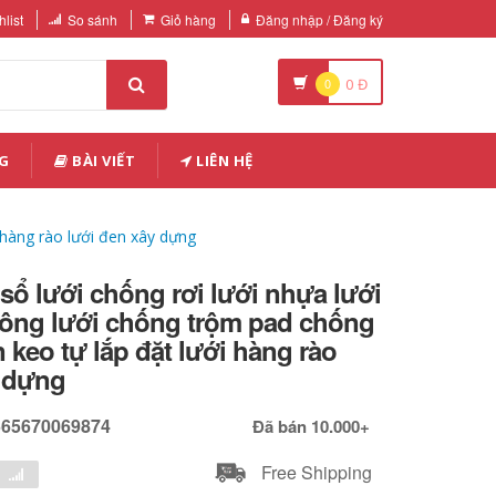
list
So sánh
Giỏ hàng
Đăng nhập / Đăng ký
0
0
Đ
G
BÀI VIẾT
LIÊN HỆ
 hàng rào lưới đen xây dựng
 sổ lưới chống rơi lưới nhựa lưới
công lưới chống trộm pad chống
 keo tự lắp đặt lưới hàng rào
y dựng
565670069874
Đã bán 10.000+
Free Shipping