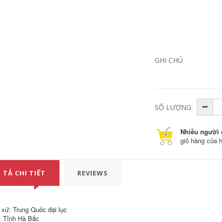
Lưới bảo vệ ban
Khối lưới an toàn
công lưới nhựa
tòa nhà hàng rào
hàng rào an toàn
đen dày lưới dày
cửa sổ chống trộm
đặc xây dựng lưới
pad cửa sổ chống
nylon che lan can
rơi mèo con dấu
lưới tốt chăn nuôi
chống rơi cửa sổ
lưới đen xây dựng
màu xanh lá cây
lưới bao che công
GHI CHÚ
trình xây dựng
201,000
Lưới hàng rào ban
524,000
công cửa sổ trang
trí tòa nhà sàn lưới
Tấm cao su cách
chống rơi lưới trang
điện cao áp 3/5/10
trí tòa nhà lưới dây
mm đệm da công
SỐ LƯỢNG:
bảo vệ lưới bảo vệ
nghiệp màu đen
ưới cách ly lưới an
chống trơn trượt
toàn trong xây
chống mài mòn đệm
Nhiều người 
dựng
cao su dày giảm xóc
luoi bao che
giỏ hàng của 
199,000
207,000
Khung bên ngoài
tùy chỉnh lưới thép
Cung cấp thang lên
 TẢ CHI TIẾT
REVIEWS
leo khung lưới tòa
tàu hàng hải thang
nhà xây dựng lưới
thí điểm thang dẫn
an toàn công
đầu thang thí điểm
trường xây dựng
thang mềm hàng hải
lưới khung leo kim
thang dây lên máy
loại hình chữ m cao
bay với chứng chỉ
 xứ: Trung Quốc đại lục
tầng lưới an toàn
CCS dây thoat hiểm
: Tỉnh Hà Bắc