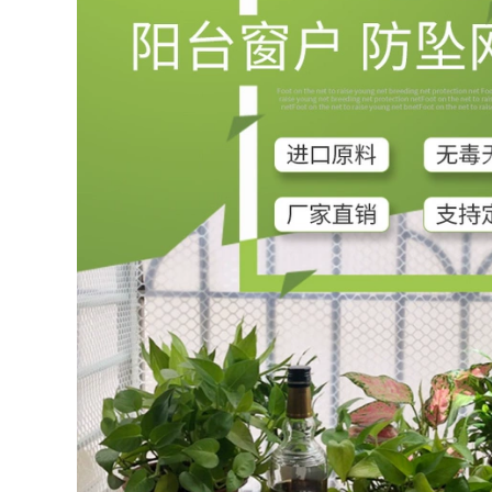
lưới chống rơi thang
thang leo núi ngoài
máy lối vào lưới bảo
trời cứu hỏa nhà
vệ lưới xanh chống
cao tầng thang treo
ụi luoi cong trinh
thoát hiểm an toàn
cứu sinh thang dây
cứu hộ
199,000
Lưới phẳng bằng
411,000
nhựa màu đen lưới
an toàn cho trẻ em
Thang mềmThang
lưới bảo vệ cầu
dâyThang mềm
thang ban công lưới
nylonThang nhựa
chống mèo lưới
chống cháy và
chống rơi lưới an
chống mài
toàn gia đình lưới
mònThang an toàn
ịt kín cửa sổ luoi
gia đìnhThang kỹ
bao che
thuậtThang leo núi
thang thoát hiểm
194,000
219,000
Lưới an toàn Lưới
công trình Lưới bảo
Thang mềm dây
vệ công trường Lưới
thang nhựa mềm
đặc Lưới chống cháy
thang kiểm tra hộ
Lưới dọc an toàn
gia đình chống trơn
Lưới tiêu chuẩn
trượt chống mài
quốc gia Bán hàng
mòn đào tạo leo
trực tiếp tại nhà máy
thang cứu hộ thang
lưới đen xây dựng
dây an toàn kỹ
thuật thang thang
dây sơn nước
101,000