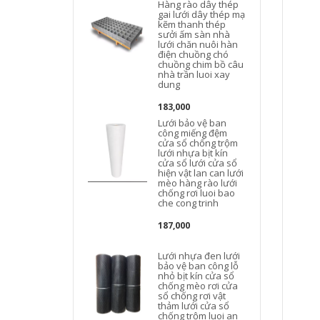
Hàng rào dây thép
gai lưới dây thép mạ
kẽm thanh thép
sưởi ấm sàn nhà
b
lưới chăn nuôi hàn
điện chuồng chó
chuồng chim bồ câu
nhà trần luoi xay
dung
183,000
Lưới bảo vệ ban
công miếng đệm
cửa sổ chống trộm
lưới nhựa bịt kín
b
cửa sổ lưới cửa sổ
hiện vật lan can lưới
mèo hàng rào lưới
chống rơi luoi bao
che cong trinh
187,000
Lưới nhựa đen lưới
bảo vệ ban công lỗ
nhỏ bịt kín cửa sổ
chống mèo rơi cửa
sổ chống rơi vật
thảm lưới cửa sổ
chống trộm luoi an