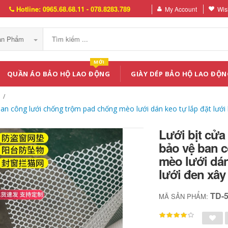
Hotline: 0965.68.68.11 - 078.8283.789
My Account
Wish
Sản Phẩm
MỚI
QUẦN ÁO BẢO HỘ LAO ĐỘNG
GIÀY DÉP BẢO HỘ LAO ĐỘN
ệ ban công lưới chống trộm pad chống mèo lưới dán keo tự lắp đặt lưới
Lưới bịt cửa
bảo vệ ban 
mèo lưới dán
lưới đen xâ
TD-
MÃ SẢN PHẨM: