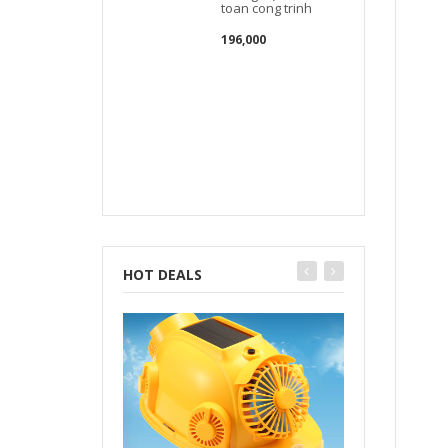
toan cong trinh
196,000
c
l
HOT DEALS