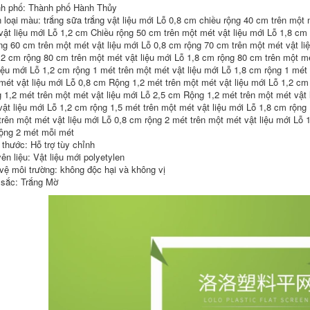
xây dựng
h phố: Thành phố Hành Thủy
183,000
 loại màu: trắng sữa trắng vật liệu mới Lỗ 0,8 cm chiều rộng 40 cm trên một 
219,000
Thang dây mềm
vật liệu mới Lỗ 1,2 cm Chiều rộng 50 cm trên một mét vật liệu mới Lỗ 1,8 cm 
Lưới an toàn công
thang dây mềm
ộng 60 cm trên một mét vật liệu mới Lỗ 0,8 cm rộng 70 cm trên một mét vật li
trình công trường
chống thoát hiểm
,2 cm rộng 80 cm trên một mét vật liệu mới Lỗ 1,8 cm rộng 80 cm trên một mé
xây dựng lưới
thang nhựa chống
phẳng hàng rào
trượt gia dụng
liệu mới Lỗ 1,2 cm rộng 1 mét trên một mét vật liệu mới Lỗ 1,8 cm rộng 1 mét 
nylon cách ly cầu
thang chống trượt
mét vật liệu mới Lỗ 0,8 cm Rộng 1,2 mét trên một mét vật liệu mới Lỗ 1,2 cm
thang trẻ em ban
đặc biệt cho công
 1,2 mét trên một mét vật liệu mới Lỗ 2,5 cm Rộng 1,2 mét trên một mét vật 
công lưới chống rơi
trường xây dựng
lưới bảo vệ lưới xây
thang cứu hộ 10
vật liệu mới Lỗ 1,2 cm rộng 1,5 mét trên một mét vật liệu mới Lỗ 1,8 cm rộng 
dựng
mét thang cứu sinh
trên một mét vật liệu mới Lỗ 0,8 cm rộng 2 mét trên một mét vật liệu mới Lỗ 
thang dây sơn nước
ộng 2 mét mỗi mét
183,000
 thước: Hỗ trợ tùy chỉnh
342,000
Lưới an toàn công
ên liệu: Vật liệu mới polyetylen
trường xây dựng
Thang dây cứu hộ
vệ môi trường: không độc hại và không vị
khung ngoài lưới
hộ gia đình kiểm tra
sắc: Trắng Mờ
dày đặc chống cháy
thang mềm chống
lưới chống bụi xanh
trượt chống mài
lưới xây dựng giàn
mòn đào tạo leo
giáo lưới bảo vệ
thang cứu sinh
tường ngoài lưới
thang dây an toàn
sàng cát xây dựng
kỹ thuật thang dây
nhựa dây thoát
hiểm chung cư cao
199,000
tầng
Công trường xây
dựng tùy chỉnh lưới
302,000
an toàn chống cháy
lưới dày đặc bảo vệ
Thang dây mềm
khung bên ngoài
thang dây cứu hỏa