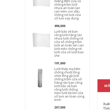
miếng đệm cửa sổ
chống trộm lưới
nhựa an toàn lan
can mèo con dấu
chống rơi lưới cửa
sổ luoi xay dung
496,000
Lưới bảo vệ ban
công lưới hàng rào
nhựa lưới chống rơi
cửa sổ chống trộm
lưới an toàn lan can
lưới mèo chống rơi
lưới cửa sổ lưới bao
che
l
191,000
Lưới thép mạ kẽm
chống chuột lồng
chim lồng gà lưới
chống trộm cửa sổ
hàng rào ban công
MÔ
lưới bảo vệ ban
công lưới chống
mèo lưới bịt kín cửa
sổ luoi an toan cong
trinh
Xuất
207,000
Tỉnh