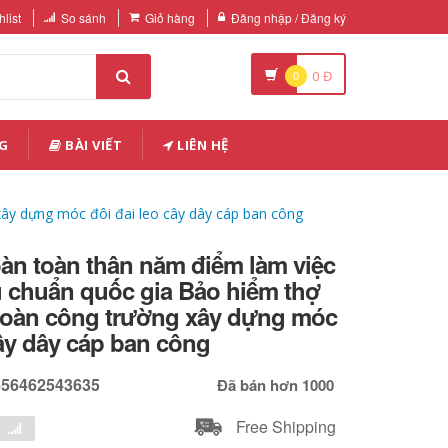
list
So sánh
Giỏ hàng
Đăng nhập / Đăng ký
0
0
Đ
G
BÀI VIẾT
LIÊN HỆ
xây dựng móc đôi đai leo cây dây cáp ban công
oàn toàn thân năm điểm làm việc
u chuẩn quốc gia Bảo hiểm thợ
 toàn công trường xây dựng móc
cây dây cáp ban công
656462543635
Đã bán hơn 1000
Free Shipping