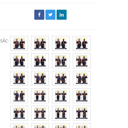
đ
SẮC: