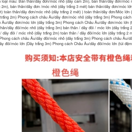
 loại màu: Bán thân/dây đơn/móc nhỏ (dây cam 2m), bán thân/dây đơn/móc 
g 2m), bán thân/dây đơn /móc nhỏ (dây trắng 3 mét) bán thân/dây đơn/móc lớn
t) toàn thân/dây đơn/móc nhỏ (dây trắng 2 mét) ) toàn thân/dây đơn/Móc lớ
 trắng 2m) Phong cách châu Âu/dây đơn/móc nhỏ (dây trắng 3m) Phong cách
 Âu/dây đơn/móc lớn (dây trắng 3m) Phong cách Châu Âu/dây đơn/móc lớn (t
thân/dây đôi/móc nhỏ (dây trắng 3m) bán thân / dây đôi / móc lớn (dây trắng 2
 / dây đôi / móc nhỏ (dây trắng 2m) toàn thân / dây đôi/móc lớn (dây trắng 2
Phong cách châu Âu/dây đôi/móc nhỏ (dây trắng 3m) Phong cách châu Âu/dâ
ây đôi/móc lớn (Dây trắng 3m) Phong cách Châu Âu/dây đôi/móc lớn (túi đệ
Lưới nhựa đen lưới
Lưới nhựa đen tùy
bảo vệ ban công lỗ
chỉnh chống nắng
nhỏ bịt kín cửa sổ
chống lão hóa bịt
chống mèo rơi cửa
kín cửa sổ chống rơi
sổ chống rơi vật
lưới bảo vệ ban
thảm lưới cửa sổ
công lưới trang trí
chống trộm luoi an
lưới chống rơi luoi
toan cong trinh
che cong trinh
196,000
205,000
Lưới chống trộm
Lưới trang trí ban
ban công đệm cửa
công treo tường bảo
sổ cao cấp chống
vệ an toàn tòa nhà
parabol chống mèo
chống bụi xây dựng
ịt kín cửa sổ lưới
chống rơi tường lưới