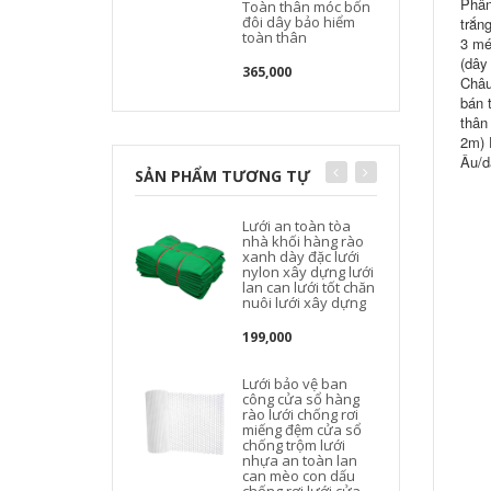
Phân
Toàn thân móc bốn
đôi dây bảo hiểm
trắn
toàn thân
3 mé
(dây
365,000
Châu
bán 
thân
2m) 
Âu/d
SẢN PHẨM TƯƠNG TỰ
Lưới an toàn tòa
nhà khối hàng rào
xanh dày đặc lưới
nylon xây dựng lưới
lan can lưới tốt chăn
nuôi lưới xây dựng
199,000
Lưới bảo vệ ban
công cửa sổ hàng
rào lưới chống rơi
miếng đệm cửa sổ
chống trộm lưới
nhựa an toàn lan
can mèo con dấu
b