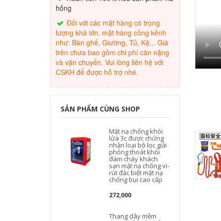
hỏng
Đối với các mặt hàng có trọng
lượng khá lớn, mặt hàng cồng kềnh
như: Bàn ghế, Giường, Tủ, Kệ... Giá
trên chưa bao gồm chi phí cân nặng
và vận chuyển. Vui lòng liên hệ với
CSKH để được hỗ trợ nhé.
SẢN PHẨM CÙNG SHOP
Mặt nạ chống khói
lửa 3c được chứng
nhận loại bộ lọc giải
phóng thoát khỏi
đám cháy khách
sạn mặt nạ chống vi-
rút đặc biệt mặt nạ
chống bụi cao cấp
272,000
Thang dây mềm