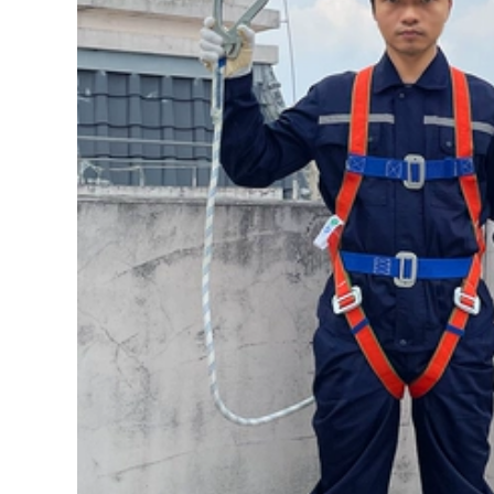
nhà xây dựng lưới
thí điểm thang dẫn
an toàn công
đầu thang thí điểm
trường xây dựng
thang mềm hàng hải
lưới khung leo kim
thang dây lên máy
loại hình chữ m cao
bay với chứng chỉ
tầng lưới an toàn
CCS dây thoat hiểm
xây dựng
183,000
219,000
Thang dây mềm
Lưới an toàn công
thang dây mềm
trình công trường
chống thoát hiểm
xây dựng lưới
thang nhựa chống
phẳng hàng rào
trượt gia dụng
nylon cách ly cầu
thang chống trượt
thang trẻ em ban
đặc biệt cho công
công lưới chống rơi
trường xây dựng
lưới bảo vệ lưới xây
thang cứu hộ 10
dựng
mét thang cứu sinh
thang dây sơn nước
183,000
342,000
Lưới an toàn công
trường xây dựng
Thang dây cứu hộ
khung ngoài lưới
hộ gia đình kiểm tra
dày đặc chống cháy
thang mềm chống
lưới chống bụi xanh
trượt chống mài
lưới xây dựng giàn
mòn đào tạo leo
giáo lưới bảo vệ
thang cứu sinh
tường ngoài lưới
thang dây an toàn
sàng cát xây dựng
kỹ thuật thang dây
nhựa dây thoát