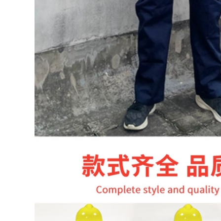
hiểm chung cư cao
199,000
tầng
Công trường xây
dựng tùy chỉnh lưới
302,000
an toàn chống cháy
lưới dày đặc bảo vệ
Thang dây mềm
khung bên ngoài
thang dây cứu hỏa
lưới chống rơi thang
thang leo núi ngoài
máy lối vào lưới bảo
trời cứu hỏa nhà
vệ lưới xanh chống
cao tầng thang treo
ụi luoi cong trinh
thoát hiểm an toàn
cứu sinh thang dây
cứu hộ
199,000
Lưới phẳng bằng
411,000
nhựa màu đen lưới
an toàn cho trẻ em
Thang mềmThang
lưới bảo vệ cầu
dâyThang mềm
thang ban công lưới
nylonThang nhựa
chống mèo lưới
chống cháy và
chống rơi lưới an
chống mài
toàn gia đình lưới
mònThang an toàn
ịt kín cửa sổ luoi
gia đìnhThang kỹ
bao che
thuậtThang leo núi
thang thoát hiểm
194,000
219,000
Lưới an toàn Lưới
công trình Lưới bảo
Thang mềm dây
vệ công trường Lưới
thang nhựa mềm
đặc Lưới chống cháy
thang kiểm tra hộ