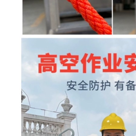
nhựa phẳng lưới gà
dày đặc công
vịt đệm chân lưới
trường khung ngoài
hàng rào kích thước
lưới xanh luoi xay
lưới sàng cát xây
dung
dựng
197,000
195,000
Lưới bảo vệ ban
Khối lưới an toàn
công lưới nhựa
tòa nhà hàng rào
hàng rào an toàn
đen dày lưới dày
cửa sổ chống trộm
đặc xây dựng lưới
pad cửa sổ chống
nylon che lan can
rơi mèo con dấu
lưới tốt chăn nuôi
chống rơi cửa sổ
lưới đen xây dựng
màu xanh lá cây
lưới bao che công
trình xây dựng
201,000
Lưới hàng rào ban
524,000
công cửa sổ trang
trí tòa nhà sàn lưới
Tấm cao su cách
chống rơi lưới trang
điện cao áp 3/5/10
trí tòa nhà lưới dây
mm đệm da công
bảo vệ lưới bảo vệ
nghiệp màu đen
ưới cách ly lưới an
chống trơn trượt
toàn trong xây
chống mài mòn đệm
dựng
cao su dày giảm xóc
luoi bao che
199,000
207,000
Khung bên ngoài
tùy chỉnh lưới thép
Cung cấp thang lên
leo khung lưới tòa
tàu hàng hải thang