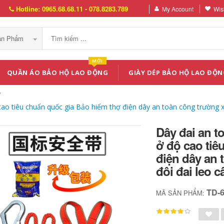
Hotline: 0965.68.68.11 - 078.8283.789
My Account
Wish
Sản Phẩm
MỚI
QUẦN ÁO BẢO HỘ LAO ĐỘNG
GIÀY DÉP BẢO HỘ LAO ĐỘN
cao tiêu chuẩn quốc gia Bảo hiểm thợ điện dây an toàn công trường 
Dây đai an t
ở độ cao tiê
điện dây an
đôi đai leo 
TD-
MÃ SẢN PHẨM: