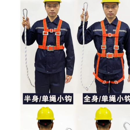
Lưới dọc an toàn
gia đình chống trơn
Lưới tiêu chuẩn
trượt chống mài
quốc gia Bán hàng
mòn đào tạo leo
trực tiếp tại nhà máy
thang cứu hộ thang
lưới đen xây dựng
dây an toàn kỹ
thuật thang thang
dây sơn nước
101,000
211,000