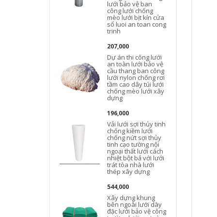
lưới bảo vệ ban
công lưới chống
mèo lưới bịt kín cửa
sổ luoi an toan cong
trinh
207,000
Dự án thi công lưới
an toàn lưới bảo vệ
cầu thang ban công
lưới nylon chống rơi
tầm cao dây túi lưới
chống mèo lưới xây
dựng
196,000
Vải lưới sợi thủy tinh
chống kiềm lưới
chống nứt sợi thủy
tinh cạo tường nội
ngoại thất lưới cách
nhiệt bột bả với lưới
trát tòa nhà lưới
thép xây dựng
544,000
Xây dựng khung
bên ngoài lưới dày
đặc lưới bảo vệ công