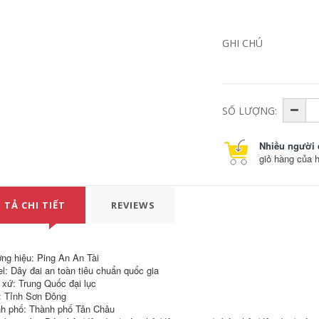
GHI CHÚ
SỐ LƯỢNG:
Nhiều người 
giỏ hàng của 
 TẢ CHI TIẾT
REVIEWS
ng hiệu: Ping An An Tài
l: Dây đai an toàn tiêu chuẩn quốc gia
 xứ: Trung Quốc đại lục
: Tỉnh Sơn Đông
h phố: Thành phố Tân Châu