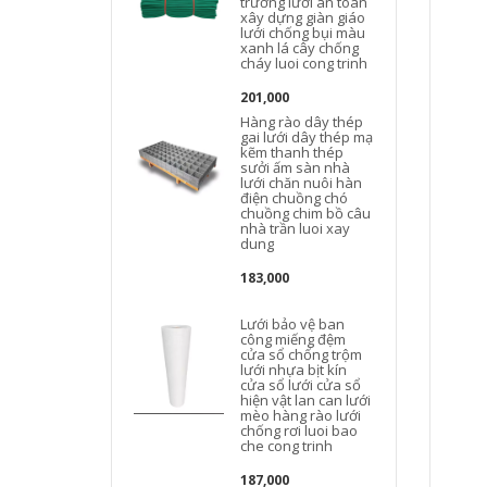
trường lưới an toàn
xây dựng giàn giáo
lưới chống bụi màu
xanh lá cây chống
cháy luoi cong trinh
201,000
Hàng rào dây thép
gai lưới dây thép mạ
kẽm thanh thép
b
sưởi ấm sàn nhà
lưới chăn nuôi hàn
điện chuồng chó
chuồng chim bồ câu
nhà trần luoi xay
dung
183,000
Lưới bảo vệ ban
b
công miếng đệm
cửa sổ chống trộm
lưới nhựa bịt kín
cửa sổ lưới cửa sổ
hiện vật lan can lưới
mèo hàng rào lưới
chống rơi luoi bao
che cong trinh
187,000