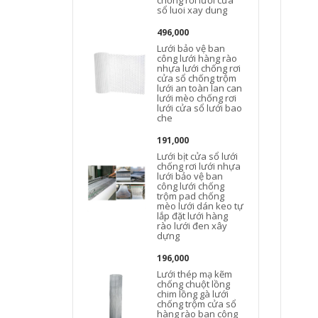
chống rơi lưới cửa
sổ luoi xay dung
496,000
Lưới bảo vệ ban
công lưới hàng rào
nhựa lưới chống rơi
cửa sổ chống trộm
lưới an toàn lan can
lưới mèo chống rơi
lưới cửa sổ lưới bao
che
191,000
Lưới bịt cửa sổ lưới
chống rơi lưới nhựa
lưới bảo vệ ban
công lưới chống
trộm pad chống
mèo lưới dán keo tự
lắp đặt lưới hàng
rào lưới đen xây
dựng
l
196,000
Lưới thép mạ kẽm
chống chuột lồng
chim lồng gà lưới
chống trộm cửa sổ
hàng rào ban công