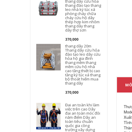
thang dây cứu hỏa
thang đào tạo thang
leo nhà ký túc xá
phòng cháy chữa
cháy cứu hộ dây
thép hợp kim nhôm
thang dây thang
dây thợ sơn
370,000
thang dây 20m
Thang dây cứu hỏa
đào tạo leo dây cứu
hỏa hộ gia đình
thang mềm thang
mềm cứu hộ nhà
cao tầng thiết bị cao
tầng ký túc xá thang
bộ thoát hiểm mua
thang dây
MÔ
370,000
Đai an toàn khi làm
Thươ
việc trên cao Dây
Mode
đai an toàn móc đôi
Xuất
năm điểm Dây an
toàn tiêu chuẩn
Tỉnh
quốc gia công
Thàn
trường xây dựng