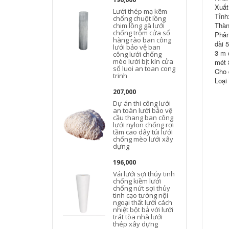
Xuất
Lưới thép mạ kẽm
Tỉnh
chống chuột lồng
Thàn
chim lồng gà lưới
chống trộm cửa sổ
Phân
hàng rào ban công
dài 
lưới bảo vệ ban
3 m 
công lưới chống
mèo lưới bịt kín cửa
mét 
sổ luoi an toan cong
Cho 
trinh
Loại
207,000
Dự án thi công lưới
an toàn lưới bảo vệ
cầu thang ban công
lưới nylon chống rơi
tầm cao dây túi lưới
chống mèo lưới xây
dựng
196,000
Vải lưới sợi thủy tinh
chống kiềm lưới
chống nứt sợi thủy
tinh cạo tường nội
ngoại thất lưới cách
nhiệt bột bả với lưới
trát tòa nhà lưới
thép xây dựng