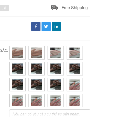
Free Shipping
đ
SẮC: