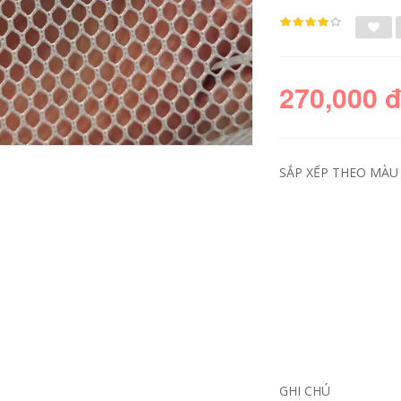
270,000 
SẮP XẾP THEO MÀU 
Lưới nhựa đen lưới
Lưới nhựa đen tùy
bảo vệ ban công lỗ
chỉnh chống nắng
nhỏ bịt kín cửa sổ
chống lão hóa bịt
chống mèo rơi cửa
kín cửa sổ chống rơi
sổ chống rơi vật
lưới bảo vệ ban
thảm lưới cửa sổ
công lưới trang trí
chống trộm luoi an
lưới chống rơi luoi
toan cong trinh
che cong trinh
196,000
205,000
GHI CHÚ