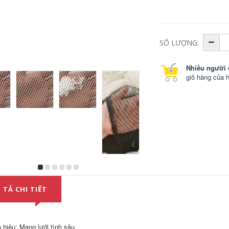
Lưới chống trộm
Lưới trang trí ban
ban công đệm cửa
công treo tường bảo
sổ cao cấp chống
vệ an toàn tòa nhà
parabol chống mèo
chống bụi xây dựng
ịt kín cửa sổ lưới
chống rơi tường lưới
SỐ LƯỢNG:
nhựa phẳng lưới gà
dày đặc công
vịt đệm chân lưới
trường khung ngoài
hàng rào kích thước
lưới xanh luoi xay
lưới sàng cát xây
dung
Nhiều người 
dựng
giỏ hàng của 
197,000
195,000
Lưới bảo vệ ban
Khối lưới an toàn
công lưới nhựa
tòa nhà hàng rào
hàng rào an toàn
đen dày lưới dày
cửa sổ chống trộm
đặc xây dựng lưới
pad cửa sổ chống
nylon che lan can
rơi mèo con dấu
lưới tốt chăn nuôi
chống rơi cửa sổ
lưới đen xây dựng
màu xanh lá cây
lưới bao che công
trình xây dựng
201,000
Lưới hàng rào ban
524,000
công cửa sổ trang
trí tòa nhà sàn lưới
Tấm cao su cách
 TẢ CHI TIẾT
chống rơi lưới trang
điện cao áp 3/5/10
trí tòa nhà lưới dây
mm đệm da công
bảo vệ lưới bảo vệ
nghiệp màu đen
ưới cách ly lưới an
chống trơn trượt
toàn trong xây
chống mài mòn đệm
 hiệu: Mạng lưới tình sâu
dựng
cao su dày giảm xóc