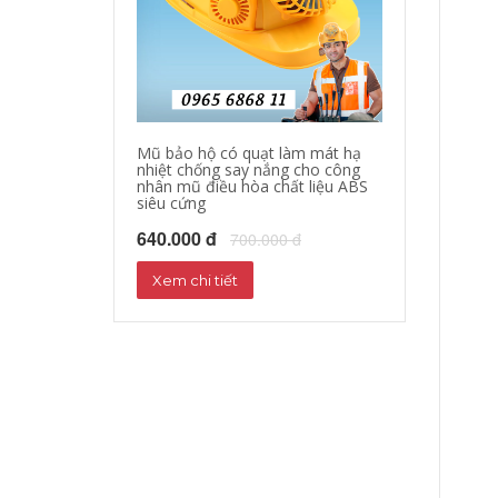
Mũ bảo hộ có quạt làm mát hạ
Quần áo bảo hộ
nhiệt chống say nắng cho công
làm mát quần á
nhân mũ điều hòa chất liệu ABS
quạt giảm nhiệ
siêu cứng
nắng
640.000 đ
1,000,000 đ
700.000 đ
1
Xem chi tiết
Xem chi tiết