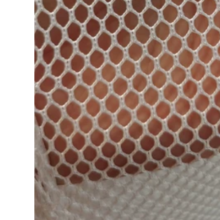
219,000
Lưới an toàn Lưới
công trình Lưới bảo
Thang mềm dây
vệ công trường Lưới
thang nhựa mềm
đặc Lưới chống cháy
thang kiểm tra hộ
Lưới dọc an toàn
gia đình chống trơn
Lưới tiêu chuẩn
trượt chống mài
quốc gia Bán hàng
mòn đào tạo leo
trực tiếp tại nhà máy
thang cứu hộ thang
lưới đen xây dựng
dây an toàn kỹ
thuật thang thang
dây sơn nước
101,000
211,000