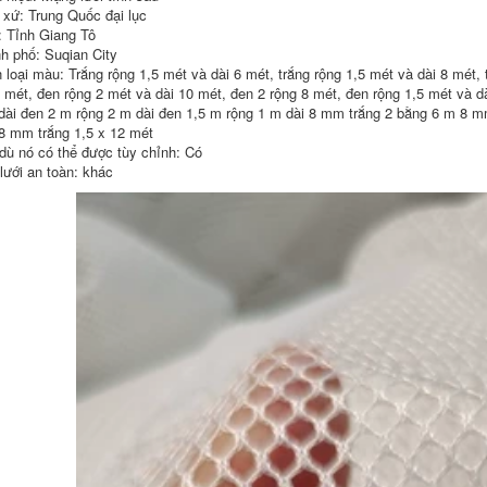
luoi bao che
 xứ: Trung Quốc đại lục
199,000
: Tỉnh Giang Tô
207,000
h phố: Suqian City
Khung bên ngoài
tùy chỉnh lưới thép
Cung cấp thang lên
 loại màu: Trắng rộng 1,5 mét và dài 6 mét, trắng rộng 1,5 mét và dài 8 mét, 
leo khung lưới tòa
tàu hàng hải thang
5 mét, đen rộng 2 mét và dài 10 mét, đen 2 rộng 8 mét, đen rộng 1,5 mét và d
nhà xây dựng lưới
thí điểm thang dẫn
dài đen 2 m rộng 2 m dài đen 1,5 m rộng 1 m dài 8 mm trắng 2 bằng 6 m 8 m
an toàn công
đầu thang thí điểm
trường xây dựng
thang mềm hàng hải
8 mm trắng 1,5 x 12 mét
lưới khung leo kim
thang dây lên máy
dù nó có thể được tùy chỉnh: Có
loại hình chữ m cao
bay với chứng chỉ
 lưới an toàn: khác
tầng lưới an toàn
CCS dây thoat hiểm
xây dựng
183,000
219,000
Thang dây mềm
Lưới an toàn công
thang dây mềm
trình công trường
chống thoát hiểm
xây dựng lưới
thang nhựa chống
phẳng hàng rào
trượt gia dụng
nylon cách ly cầu
thang chống trượt
thang trẻ em ban
đặc biệt cho công
công lưới chống rơi
trường xây dựng
lưới bảo vệ lưới xây
thang cứu hộ 10
dựng
mét thang cứu sinh
thang dây sơn nước
183,000
342,000
Lưới an toàn công
trường xây dựng
Thang dây cứu hộ
khung ngoài lưới
hộ gia đình kiểm tra
dày đặc chống cháy
thang mềm chống