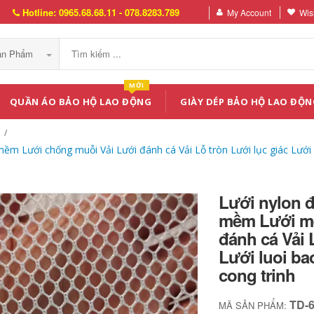
Hotline: 0965.68.68.11 - 078.8283.789
My Account
Wish
Sản Phẩm
MỚI
QUẦN ÁO BẢO HỘ LAO ĐỘNG
GIÀY DÉP BẢO HỘ LAO ĐỘN
m Lưới chống muỗi Vải Lưới đánh cá Vải Lỗ tròn Lưới lục giác Lưới K
Lưới nylon đ
mềm Lưới mề
đánh cá Vải 
Lưới luoi ba
cong trinh
TD-
MÃ SẢN PHẨM: