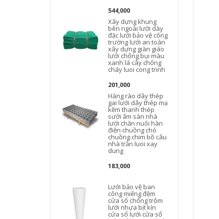
544,000
Xây dựng khung
bên ngoài lưới dày
đặc lưới bảo vệ công
trường lưới an toàn
xây dựng giàn giáo
lưới chống bụi màu
xanh lá cây chống
cháy luoi cong trinh
201,000
Hàng rào dây thép
gai lưới dây thép mạ
kẽm thanh thép
b
sưởi ấm sàn nhà
lưới chăn nuôi hàn
điện chuồng chó
chuồng chim bồ câu
nhà trần luoi xay
dung
183,000
Lưới bảo vệ ban
b
công miếng đệm
cửa sổ chống trộm
lưới nhựa bịt kín
cửa sổ lưới cửa sổ