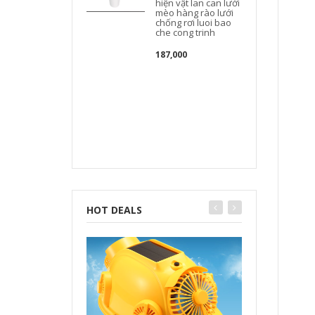
hiện vật lan can lưới
mèo hàng rào lưới
chống rơi luoi bao
che cong trinh
187,000
HOT DEALS