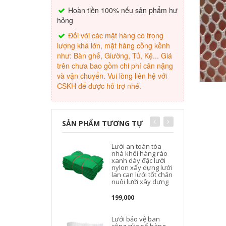
Hoàn tiền 100% nếu sản phẩm hư
hỏng
Đối với các mặt hàng có trọng
lượng khá lớn, mặt hàng cồng kềnh
như: Bàn ghế, Giường, Tủ, Kệ... Giá
trên chưa bao gồm chi phí cân nặng
và vận chuyển. Vui lòng liên hệ với
CSKH để được hỗ trợ nhé.
SẢN PHẨM TƯƠNG TỰ
Lưới an toàn tòa
nhà khối hàng rào
xanh dày đặc lưới
nylon xây dựng lưới
lan can lưới tốt chăn
nuôi lưới xây dựng
199,000
Lưới bảo vệ ban