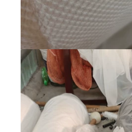
 quạt điều hòa
o lao động có
t mùa hè chống
,180.000 đ