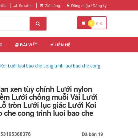
list
So sánh
Giỏ hàng
Đăng nhập / Đăng ký
0
0
Đ
G
BÀI VIẾT
LIÊN HỆ
oi Lưới luoi bao che cong trinh luoi bao che cong
an xen tùy chỉnh Lưới nylon
m Lưới chống muỗi Vải Lưới
Lỗ tròn Lưới lục giác Lưới Koi
o che cong trinh luoi bao che
653105368376
Đã bán 19