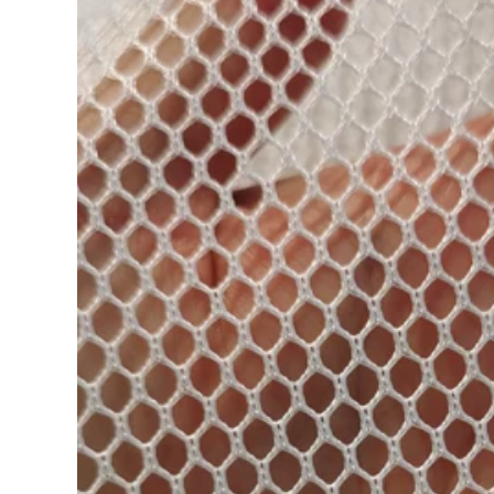
lưới chống bụi xanh
trượt chống mài
lưới xây dựng giàn
mòn đào tạo leo
giáo lưới bảo vệ
thang cứu sinh
tường ngoài lưới
thang dây an toàn
sàng cát xây dựng
kỹ thuật thang dây
nhựa dây thoát
hiểm chung cư cao
199,000
tầng
Công trường xây
dựng tùy chỉnh lưới
302,000
an toàn chống cháy
lưới dày đặc bảo vệ
Thang dây mềm
khung bên ngoài
thang dây cứu hỏa
lưới chống rơi thang
thang leo núi ngoài
máy lối vào lưới bảo
trời cứu hỏa nhà
vệ lưới xanh chống
cao tầng thang treo
ụi luoi cong trinh
thoát hiểm an toàn
cứu sinh thang dây
cứu hộ
199,000
Lưới phẳng bằng
411,000
nhựa màu đen lưới
an toàn cho trẻ em
Thang mềmThang
lưới bảo vệ cầu
dâyThang mềm
thang ban công lưới
nylonThang nhựa
chống mèo lưới
chống cháy và
chống rơi lưới an
chống mài
toàn gia đình lưới
mònThang an toàn
ịt kín cửa sổ luoi
gia đìnhThang kỹ
bao che
thuậtThang leo núi
thang thoát hiểm
194,000