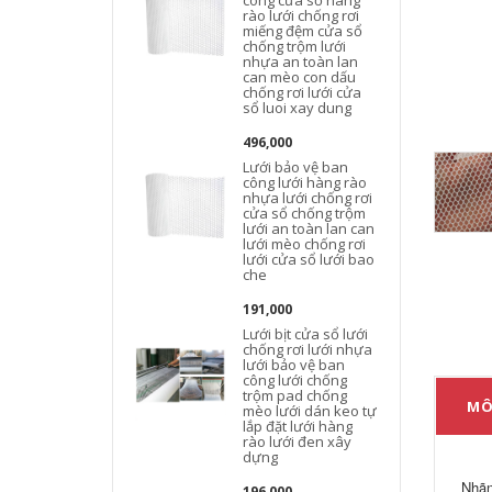
công cửa sổ hàng
rào lưới chống rơi
miếng đệm cửa sổ
chống trộm lưới
nhựa an toàn lan
can mèo con dấu
b
chống rơi lưới cửa
sổ luoi xay dung
496,000
Lưới bảo vệ ban
công lưới hàng rào
nhựa lưới chống rơi
cửa sổ chống trộm
lưới an toàn lan can
lưới mèo chống rơi
lưới cửa sổ lưới bao
che
191,000
Lưới bịt cửa sổ lưới
chống rơi lưới nhựa
lưới bảo vệ ban
công lưới chống
trộm pad chống
MÔ
mèo lưới dán keo tự
lắp đặt lưới hàng
rào lưới đen xây
dựng
l
Nhãn
196,000