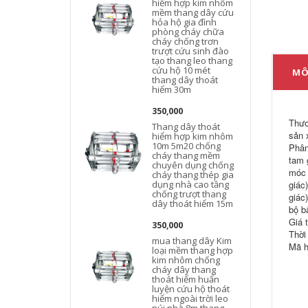
hiểm hợp kim nhôm
mềm thang dây cứu
hỏa hộ gia đình
phòng cháy chữa
cháy chống trơn
đ
trượt cứu sinh đào
tạo thang leo thang
cứu hộ 10 mét
MÔ
thang dây thoát
hiểm 30m
350,000
Thươ
Thang dây thoát
sản 
hiểm hợp kim nhôm
10m 5m20 chống
Phân
cháy thang mềm
tam 
chuyên dụng chống
móc 
cháy thang thép gia
dụng nhà cao tầng
giác
chống trượt thang
giác
dây thoát hiểm 15m
bộ b
Giá 
350,000
Thời
mua thang dây Kim
Mã h
loại mềm thang hợp
kim nhôm chống
cháy dây thang
thoát hiểm huấn
luyện cứu hộ thoát
hiểm ngoài trời leo