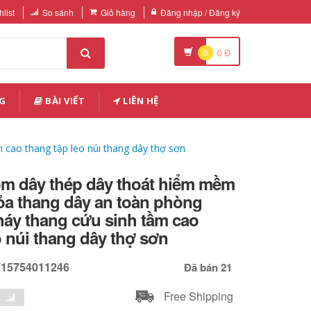
list
So sánh
Giỏ hàng
Đăng nhập / Đăng ký
0
0
Đ
G
BÀI VIẾT
LIÊN HỆ
cao thang tập leo núi thang dây thợ sơn
m dây thép dây thoát hiểm mềm
ỏa thang dây an toàn phòng
háy thang cứu sinh tầm cao
o núi thang dây thợ sơn
715754011246
Đã bán 21
Free Shipping