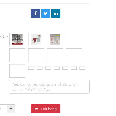
đ
SẮC:
Đặt hàng