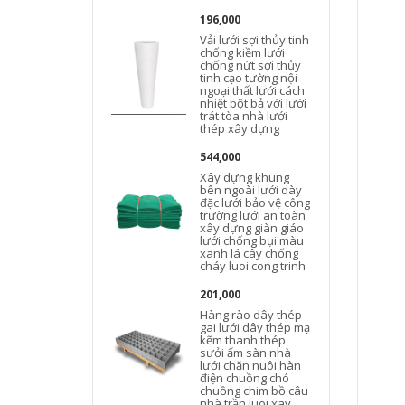
196,000
Vải lưới sợi thủy tinh
chống kiềm lưới
chống nứt sợi thủy
tinh cạo tường nội
ngoại thất lưới cách
nhiệt bột bả với lưới
trát tòa nhà lưới
thép xây dựng
544,000
Xây dựng khung
bên ngoài lưới dày
đặc lưới bảo vệ công
trường lưới an toàn
xây dựng giàn giáo
lưới chống bụi màu
xanh lá cây chống
cháy luoi cong trinh
201,000
Hàng rào dây thép
gai lưới dây thép mạ
kẽm thanh thép
b
sưởi ấm sàn nhà
lưới chăn nuôi hàn
điện chuồng chó
chuồng chim bồ câu
nhà trần luoi xay