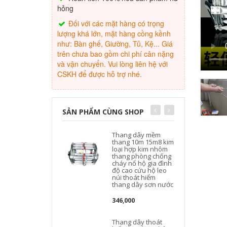
hỏng
Đối với các mặt hàng có trọng
lượng khá lớn, mặt hàng cồng kềnh
như: Bàn ghế, Giường, Tủ, Kệ... Giá
trên chưa bao gồm chi phí cân nặng
và vận chuyển. Vui lòng liên hệ với
CSKH để được hỗ trợ nhé.
SẢN PHẨM CÙNG SHOP
Thang dây mềm
thang 10m 15m8 kim
loại hợp kim nhôm
thang phòng chống
cháy nổ hộ gia đình
độ cao cứu hộ leo
núi thoát hiểm
thang dây sơn nước
346,000
Thang dây thoát