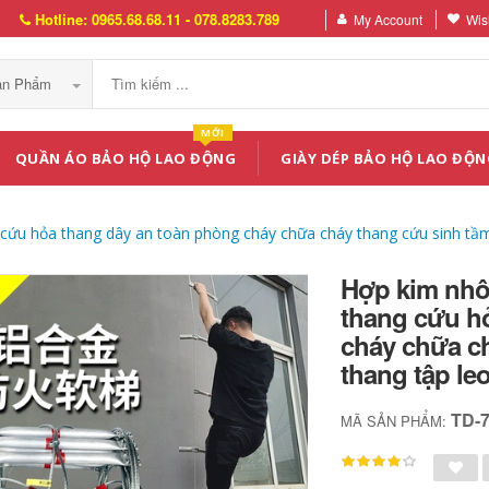
Hotline: 0965.68.68.11 - 078.8283.789
My Account
Wish
Sản Phẩm
MỚI
QUẦN ÁO BẢO HỘ LAO ĐỘNG
GIÀY DÉP BẢO HỘ LAO ĐỘN
u hỏa thang dây an toàn phòng cháy chữa cháy thang cứu sinh tầm 
Hợp kim nhô
thang cứu h
cháy chữa c
thang tập le
TD-
MÃ SẢN PHẨM: