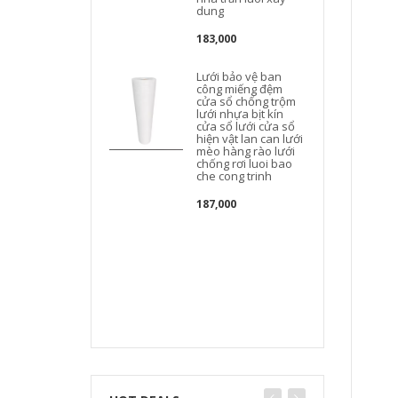
dung
183,000
Lưới bảo vệ ban
b
công miếng đệm
cửa sổ chống trộm
lưới nhựa bịt kín
cửa sổ lưới cửa sổ
hiện vật lan can lưới
mèo hàng rào lưới
chống rơi luoi bao
che cong trinh
187,000