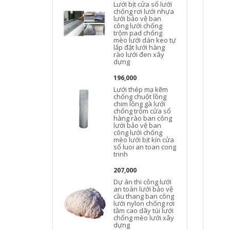
Lưới bịt cửa sổ lưới
chống rơi lưới nhựa
lưới bảo vệ ban
công lưới chống
trộm pad chống
mèo lưới dán keo tự
lắp đặt lưới hàng
rào lưới đen xây
dựng
l
196,000
Lưới thép mạ kẽm
chống chuột lồng
chim lồng gà lưới
chống trộm cửa sổ
hàng rào ban công
lưới bảo vệ ban
công lưới chống
mèo lưới bịt kín cửa
sổ luoi an toan cong
trinh
207,000
Dự án thi công lưới
an toàn lưới bảo vệ
cầu thang ban công
lưới nylon chống rơi
tầm cao dây túi lưới
chống mèo lưới xây
dựng