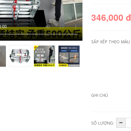
346,000 
SẮP XẾP THEO MÀU 
Thang thoát hiểm
đặc biệt chữa cháy
dây thang hợp kim
nhôm huấn luyện tại
nhà phòng cháy
GHI CHÚ
chữa cháy cứu hộ
độ cao thang móc
cứu sinh dây thoát
hiểm chung cư dây
thang thoát hiểm
SỐ LƯỢNG:
346,000