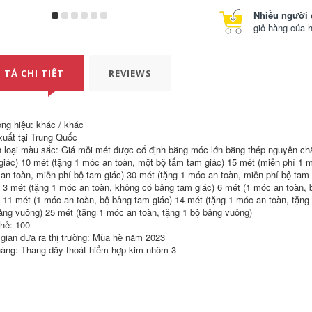
Thang thoát hiểm
Nhiều người 
mềm chữa cháy dây
giỏ hàng của 
thang thang hộ gia
ình thiết bị leo núi
cứu hộ ngoài trời
thang cứu hỏa cao
tầng thang dây cứu
 TẢ CHI TIẾT
REVIEWS
hộ
486,000
Dây thép thang
ng hiệu: khác / khác
thoát hiểm hợp kim
xuất tại Trung Quốc
nhôm chữa cháy
đặc biệt cứu sinh
 loại màu sắc: Giá mỗi mét được cố định bằng móc lớn bằng thép nguyên chấ
trên không thang
giác) 10 mét (tặng 1 móc an toàn, một bộ tấm tam giác) 15 mét (miễn phí 1 m
cứu hộ thang leo
an toàn, miễn phí bộ tam giác) 30 mét (tặng 1 móc an toàn, miễn phí bộ tam 
thang kỹ thuật treo
) 3 mét (tặng 1 móc an toàn, không có bảng tam giác) 6 mét (1 móc an toàn, 
thang thang dây
thoát hiểm chung cư
) 11 mét (1 móc an toàn, bộ bảng tam giác) 14 mét (tặng 1 móc an toàn, tặng
ảng vuông) 25 mét (tặng 1 móc an toàn, tặng 1 bộ bảng vuông)
346,000
thẻ: 100
 gian đưa ra thị trường: Mùa hè năm 2023
Biển cứu sinh thang
àng: Thang dây thoát hiểm hợp kim nhôm-3
dây thép hợp kim
dây thang lên máy
bay thang thí điểm
thang thí điểm
thang xuồng cứu
sinh thang dây thợ