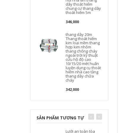
núi nhà 8m thang
dây thoát hiểm
chung cư thang dây
thoát hiểm 5m
346,000
thang dây 20m
Thang thoát hiểm
kim loại mềm thang
hợp kim nhôm
thang chống cháy
ngoài trời kỹ thuật
cứu hộ độ cao
10/15/20 mét huấn
luyện dụng cụ thoát
hiểm nhà cao tầng
thang dây chữa
cháy
342,000
SẢN PHẨM TƯƠNG TỰ
Lưới an toàn tòa