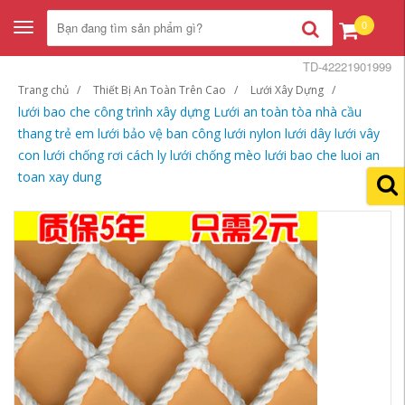
0
Toggle
navigation
TD-42221901999
Trang chủ
Thiết Bị An Toàn Trên Cao
Lưới Xây Dựng
lưới bao che công trình xây dựng Lưới an toàn tòa nhà cầu
thang trẻ em lưới bảo vệ ban công lưới nylon lưới dây lưới vây
con lưới chống rơi cách ly lưới chống mèo lưới bao che luoi an
toan xay dung