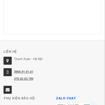
Đa
ti
Dâ
51
LIÊN HỆ
Thanh Xuân - Hà Nội
0966.91.91.81
078.82.83.789
PHỤ KIỆN BẢO HỘ
ZALO CHAT