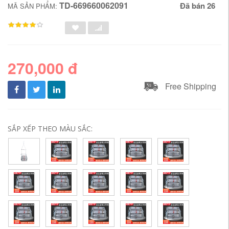
TD-669660062091
Đã bán 26
MÃ SẢN PHẨM:
270,000 đ
Free Shipping
SẮP XẾP THEO MÀU SẮC: