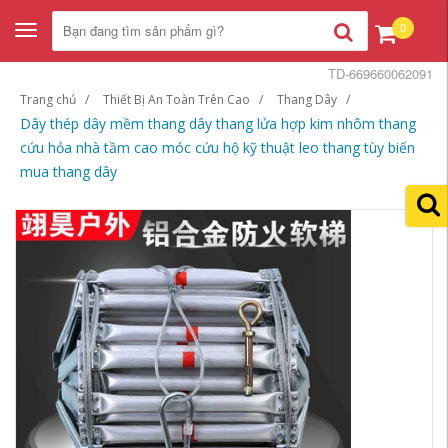
0
Toggle
navigation
TD-669660062091
Trang chủ
Thiết Bị An Toàn Trên Cao
Thang Dây
Dây thép dây mềm thang dây thang lửa hợp kim nhôm thang
cứu hỏa nhà tầm cao móc cứu hộ kỹ thuật leo thang tùy biến
mua thang dây