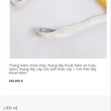
Thang mềm chữa cháy, thang dây thoát hiểm an toàn,
Th
nylon, thang dây cáp cứu sinh khẩn cấp 1-100 mét dây
ny
thoat hiểm
xá
282,000 đ
27
LIÊN HỆ